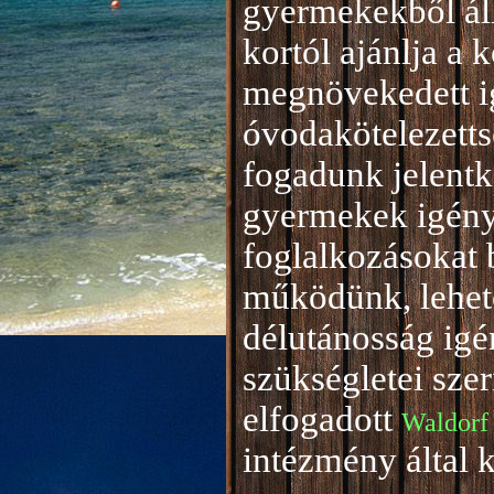
gyermekekből áll
kortól ajánlja a 
megnövekedett i
óvodakötelezetts
fogadunk jelentke
gyermekek igény
foglalkozásokat 
működünk, lehető
délutánosság igé
szükségletei sze
elfogadott
Waldorf
intézmény által 