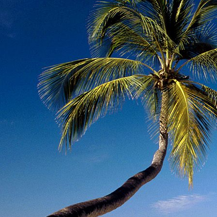
Dr. Göllner Mári
2081 Piliscsaba, B
e-mail: drgmwo
telefonszám: +3
Dr. Göllner Mári
2081 Piliscsaba, B
e-mail: vezetos
telefonszám: +3
adószám: 191757
bankszámlaszám: