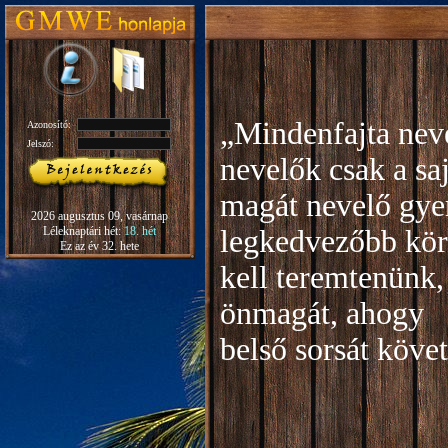
„Mindenfajta neve
Azonosító:
Jelszó:
nevelők csak a sa
magát nevelő gye
2026 augusztus 09, vasárnap
Léleknaptári hét:
18. hét
legkedvezőbb kör
Ez az év 32. hete
kell teremtenünk,
önmagát, ahogy
b
első sorsát köve
Rudo