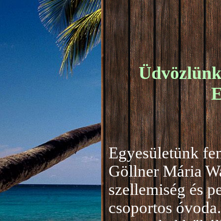
Üdvözlünk 
E
Egyesületünk fen
Göllner Mária W
szellemiség és 
csoportos óvoda.