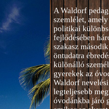
A Waldorf pedag
szemlélet, amely 
politikai különb
fejlődésében hár
szakasz második 
öntudatra ébredé
különálló személ
gyerekek az óvod
Waldorf nevelési
legteljesebb meg
óvodánkba járó 