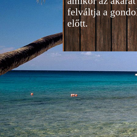
amikor az akarat 
felváltja a gond
előtt.
Jelentkezés a 20
A jelentkezéseke
folyamatosan tud
benyújtása a
je
len
történik mind el