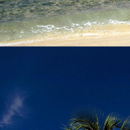
személyesen. El
drgmwo@gmail
személyesen a
20
címen tudjátok 
Kérelmeteket csa
amennyiben
min
ovi bejárata a Ke
nyíló "Kenderesi
Szeretettel várju
Elérhetőségek