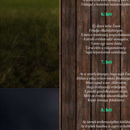
A belső erők által támad új életre,
S kitágul a kozmikus messzeségekb
6. hét
Új életre kelve Énem
Feladja elkülönültségem,
S mint a mindenség megnyilatkozá
A téridő erőiben talál önmagára;
S mint egy isteni őskép
Tárul elém a világmindenség:
Saját képmásának valódisága.
7. hét
Az a veszély fenyeget, hogy saját Én
Elillan a világ erősen vonzó fényesség
Most rajtad a sor, előérzetem,
Hogy érvényesülj erőteljesen,
S pótold gondolkodásom erejét,
Mely az érzékek látszatvilágába’
Képes önmaga feladására.
8. hét
Az istenek tevékenységéhez kötődv
Az érzékek hatalma is egyre erőseb