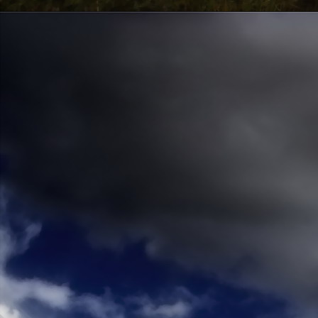
Emberi Énné érlelődnek.
23. hét
Ím, ősziesre fordul
Az érzékek ingerlő törekvése.
A fény megnyilatkozásába
Belevegyül a komor ködök fátyla.
S én a távoli térségben
Az ősz téli álmát nézem.
A nyár teljesen
Átadta önmagát nekem.
24. hét
Önmagát állandóan újrateremtve
A lélek felismeri önmagát,
S a világszellem működik tovább
Az önismeretben újra megelevenedv
S így az Én-érzék akarati gyümölcs
A lélek sötétjéből lesz megteremtve
25. hét
Csak most tagozódhat belém Énem
S ragyogva árasztja belső fényem
A tér s az idő sötétségében.