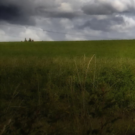
Saját belső erőket lelkemben,
S létrejőve adjon át önmagamnak en
20. hét
Csak most érzem, hogy saját léte
A kozmikus létezéstől eltávolodva
Magára maradna, önmagát kioltva
S ha csak olyan alapokra építene, ami s
Akkor voltaképpen meg kellene ölnie m
21. hét
Érzem, hogy egy külső termékenyítő 
Megerősödve ad át önmagamnak eng
S érzem, hogy a csíra érlelődik,
És a sejtelem fénnyel telítve szövődi
Saját Énem erőihez bennem.
22. hét
A kozmikus messzeségekből fakadó nap
Nagy erővel bennünk él tovább:
A lélek belső fényévé válik,
És szellemi mélységekbe világít,
Hogy hozzon olyan gyümölcsöket,
Melyek a kozmikus Énből idővel