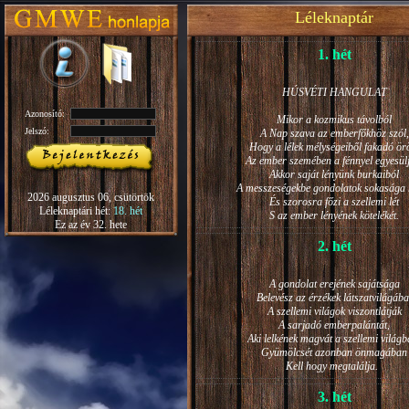
Léleknaptár
1. hét
HÚSVÉTI HANGULAT
Azonosító:
Mikor a kozmikus távolból
Jelszó:
A Nap szava az emberfőkhöz szól,
Hogy a lélek mélységeiből fakadó ö
Az ember szemében a fénnyel egyesül
Akkor saját lényünk burkaiból
A messzeségekbe gondolatok sokasága h
2026 augusztus 06, csütörtök
És szorosra főzi a szellemi lét
Léleknaptári hét:
18. hét
S az ember lényének kötelékét.
Ez az év 32. hete
2. hét
A gondolat erejének sajátsága
Belevész az érzékek látszatvilágába
A szellemi világok viszontlátják
A sarjadó emberpalántát,
Aki lelkének magvát a szellemi világb
Gyümölcsét azonban önmagában
Kell hogy megtalálja.
3. hét