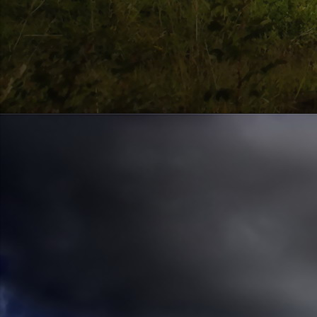
Szellemi alapjaidhoz eljutva ismerd f
Hogy rokonságban állsz a szellemme
14. hét
Átadva magam az érzékek megnyilatkozá
Elveszítettem azt, ami saját lényem haj
S már úgy tűnt, hogy a gondolkodás 
Kábulttá vált Énemet is magával raga
De ébresztőleg hatva rám az érzéki kápr
A kozmikus gondolkodás is egyre közele
15. hét
Mint akit elvarázsoltak, megérzem
A szellem működését a kozmikus fényess
Mely az érzéketlenségbe
Burkolta saját lényem,
Hogy olyan erőt adjon nekem,
Mely önmagától adódni képtelen:
Saját behatárolt Énem.
16. hét
Hogy bensőmben maradjon rejtve a szellem
Megérzésem tőlem most szigorral ezt kí
Hogy isteni adottságaim beérvén