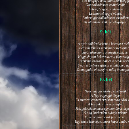
S ez tompítja le az álomszerűségig
Gondolkodásom eddigi erőit.
Ahhoz, hogy egy istenség
Lelkemmel eggyé váljék,
Emberi gondolkodásom csendben
Az álomléttel kell megelégedjen.
9. hét
A nyár előhírnökeként a kozmosz mel
Lényem lelki és szellemi részét tölti 
Saját akaratomról megfeledkezve.
Hogy lényem belevesszen a fényesség
Szellemi látásomnak ez a rendeltetés
S egy erőteljes sejtelem a tudtomra a
Önmagadat elveszejtve találj önmaga
10. hét
Nyári magaslatokra emelkedik
A Nap ragyogó lénye,
És sugarai emberi érzésem magukkal v
A kozmikus messzeségbe.
Mozgolódik bennem egy homályos sejt
S alig kivehetően tudatja velem:
Egyszer majd csak felismered:
Egy isteni lény lépett most kapcsolatba 