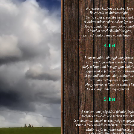
Növekedés közben az ember Énje
Belemerül az önfeledtségbe,
De ha saját eredetébe belegondol,
A világmindenséghez akkor így szól
Megszabadulva önnön béklyóimtól
S feladva ezzel elkülönültségem,
Benned találom meg valódi lénye
4. hét
Lényem valódi lényegét megérzem
Ezt mondatja velem érzékelésem,
Mely a Nap által beragyogott világb
Eggyé válik a fényesség áradatával
S gondolkodásom világosságához
Így átható melegséget sugároz,
Hogy szorosra fűzze az emberi lét
És a világmindenség egységét.
5. hét
A szellemi mélységekből fakadó fényb
Melynek szövevénye a térben terméke
S melyben az istenek tevékenysége megnyil
Benne a lélek valódi természete is megmut
Midőn saját lényének szűkössége