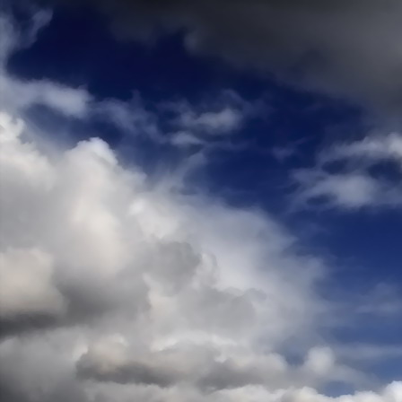
Teremjenek lelkem mélyén
Gyümölcsöt saját Énem számára.
17. hét
Így szól a kozmikus Ige,
Melyet érzékeim kapuin keresztülvi
Vezethettem lelkem mélységeibe:
Kozmikus távlataimmal töltsd be
Szellemed mélységeit, hogy majda
Megtalálhass engem - önmagadban
18. hét
Kitágíthatom-e annyira a lelkem,
Hogy a kozmikus Igével egybekeljen
Melynek csíráját már magába fogad
Úgy sejtem, hogy új erőre kapva
Lelkemet méltóvá kell tennem arra
Hogy önmagát a szellem ruhájává sza
19. hét
Hogy emlékezetemmel titkon megraga
Amit most újonnan magamba fogadt
S további törekvésem célja az legye
Hogy új erőre kapva ébresszen