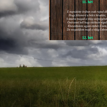
11. hét
E napsütötte órában csak rajtad áll
Hogy felismerd a bölcs híradást,
S átadva magad a világ szépségéne
Önérzettel kell hogy eltöltsön téged
Elveszíthetem ugyan emberi Énem
De megtalálom majd a világ-Énben
12. hét
JÁNOS-NAPI HANGULAT
A világ szépséges ragyogása -
Lelkem mélyéről - arra kényszerít,
Késztessem kozmikus szárnyalásr
Életem isteni képességeit:
Hogy saját lényemet elhagyjam,
S bizakodva keressem önmagam
A kozmikus hő- és fényáradatban.
13. hét
És szárnyalván érzéki magasságokb
Lelkem mélységeiben is fellobban,
S az isteni igazság szava szól
A szellem tüzének világából: