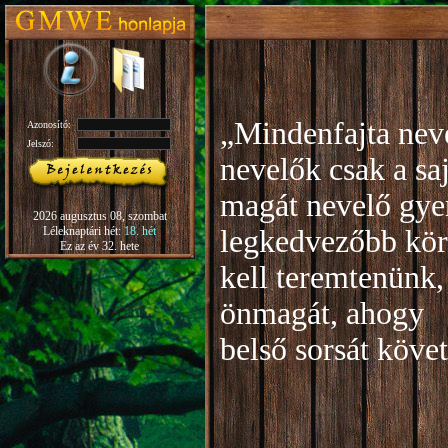
„Mindenfajta neve
Azonosító:
Jelszó:
nevelők csak a sa
magát nevelő gye
2026 augusztus 08, szombat
Léleknaptári hét:
18. hét
legkedvezőbb kör
Ez az év 32. hete
kell teremtenünk,
önmagát, ahogy
b
első sorsát köve
Rudo