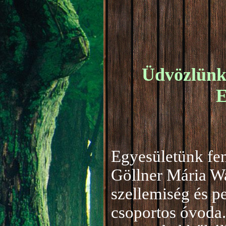
Üdvözlünk 
E
Egyesületünk fen
Göllner Mária W
szellemiség és 
csoportos óvoda.