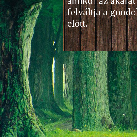
amikor az akarat 
felváltja a gond
előtt.
Jelentkezés a 20
A jelentkezéseke
folyamatosan tud
benyújtása a
je
len
történik mind el