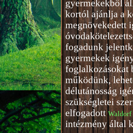
gyermekekből áll
kortól ajánlja a 
megnövekedett i
óvodakötelezetts
fogadunk jelentke
gyermekek igény
foglalkozásokat 
működünk, lehető
délutánosság igé
szükségletei sze
elfogadott
Waldorf
intézmény által 