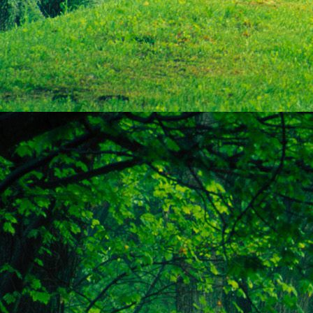
személyesen. El
drgmwo@gmail
személyesen a
20
címen tudjátok 
Kérelmeteket csa
amennyiben
min
ovi bejárata a Ke
nyíló "Kenderesi
Szeretettel várju
Elérhetőségek