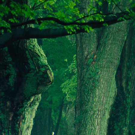
Dr. Göllner Mári
2081 Piliscsaba, B
e-mail: drgmwo
telefonszám: +3
Dr. Göllner Mári
2081 Piliscsaba, B
e-mail: vezetos
telefonszám: +3
adószám: 191757
bankszámlaszám: