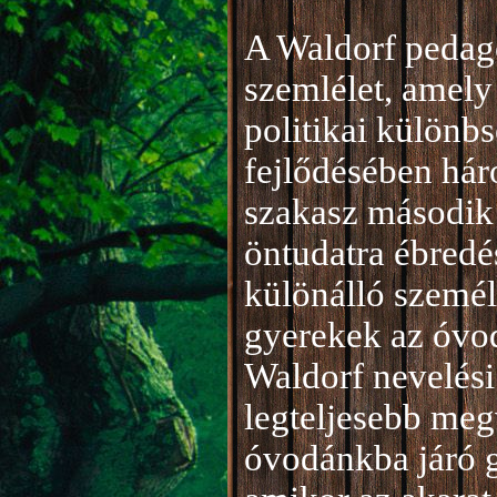
A Waldorf pedag
szemlélet, amely 
politikai különb
fejlődésében hár
szakasz második 
öntudatra ébredé
különálló személ
gyerekek az óvod
Waldorf nevelési
legteljesebb meg
óvodánkba járó 