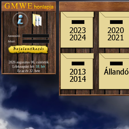
Azonosító:
Jelszó:
2026 augusztus 06, csütörtök
Léleknaptári hét:
18. hét
Ez az év 32. hete