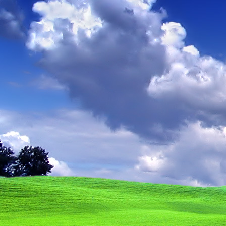
Dr. Göllner Mári
2081 Piliscsaba, B
e-mail: drgmwo
telefonszám: +3
Dr. Göllner Mári
2081 Piliscsaba, B
e-mail: vezetos
telefonszám: +3
adószám: 191757
bankszámlaszám: