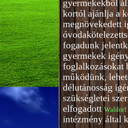
gyermekekből áll
kortól ajánlja a 
megnövekedett i
óvodakötelezetts
fogadunk jelentke
gyermekek igény
foglalkozásokat 
működünk, lehető
délutánosság igé
szükségletei sze
elfogadott
Waldorf
intézmény által 