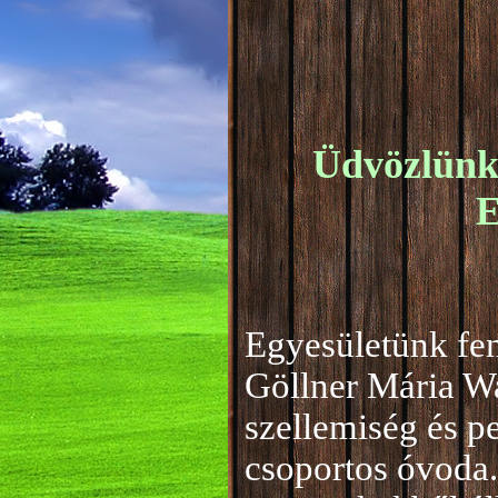
Üdvözlünk 
E
Egyesületünk fen
Göllner Mária W
szellemiség és 
csoportos óvoda.