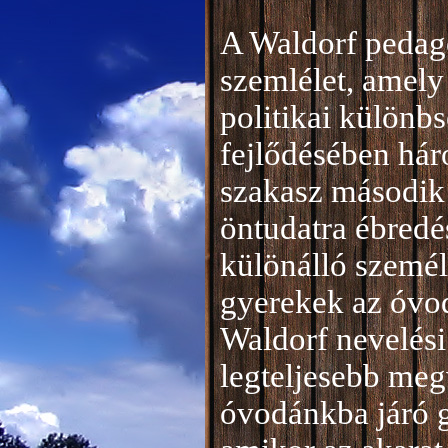
A Waldorf pedag
szemlélet, amely 
politikai különb
fejlődésében hár
szakasz második 
öntudatra ébredé
különálló személ
gyerekek az óvod
Waldorf nevelési
legteljesebb meg
óvodánkba járó 