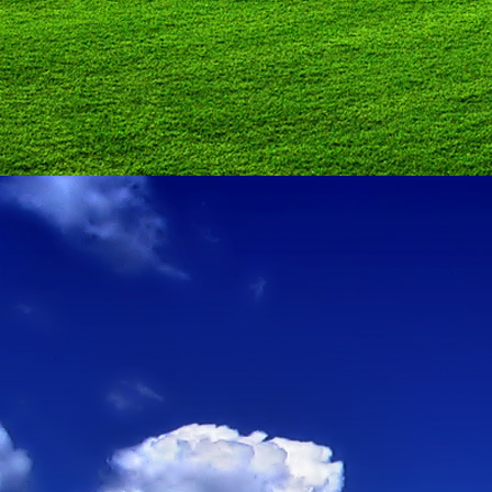
személyesen. El
drgmwo@gmail
személyesen a
20
címen tudjátok 
Kérelmeteket csa
amennyiben
min
ovi bejárata a Ke
nyíló "Kenderesi
Szeretettel várju
Elérhetőségek