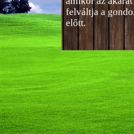
amikor az akarat 
felváltja a gond
előtt.
Jelentkezés a 20
A jelentkezéseke
folyamatosan tud
benyújtása a
je
len
történik mind el