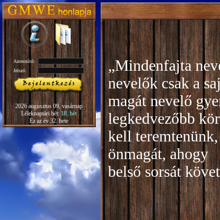
„Mindenfajta neve
Azonosító:
Jelszó:
nevelők csak a sa
magát nevelő gye
2026 augusztus 09, vasárnap
Léleknaptári hét:
18. hét
legkedvezőbb kör
Ez az év 32. hete
kell teremtenünk,
önmagát, ahogy
b
első sorsát köve
Rudo