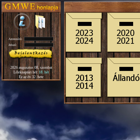
Azonosító:
Jelszó:
2026 augusztus 08, szombat
Léleknaptári hét:
18. hét
Ez az év 32. hete