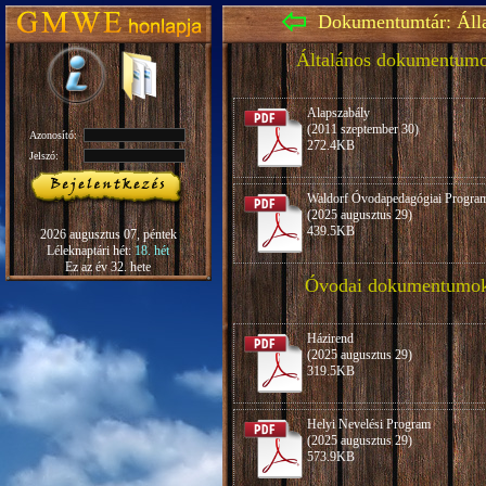
Dokumentumtár: Áll
Általános dokumentum
Alapszabály
(2011 szeptember 30)
Azonosító:
272.4KB
Jelszó:
Waldorf Óvodapedagógiai Progra
(2025 augusztus 29)
439.5KB
2026 augusztus 07, péntek
Léleknaptári hét:
18. hét
Ez az év 32. hete
Óvodai dokumentumo
Házirend
(2025 augusztus 29)
319.5KB
Helyi Nevelési Program
(2025 augusztus 29)
573.9KB