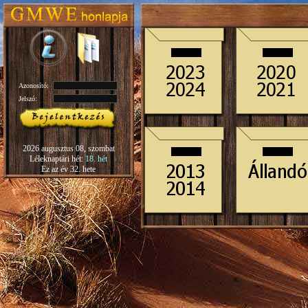
Azonosító:
Jelszó:
2026 augusztus 08, szombat
Léleknaptári hét:
18. hét
Ez az év 32. hete