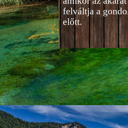
amikor az akarat 
felváltja a gond
előtt.
Jelentkezés a 20
A jelentkezéseke
folyamatosan tud
benyújtása a
je
len
történik mind el