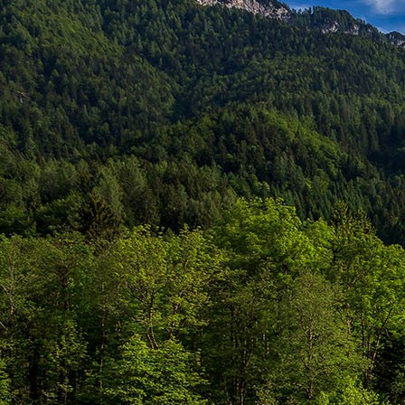
személyesen. El
drgmwo@gmail
személyesen a
20
címen tudjátok 
Kérelmeteket csa
amennyiben
min
ovi bejárata a Ke
nyíló "Kenderesi
Szeretettel várju
Elérhetőségek