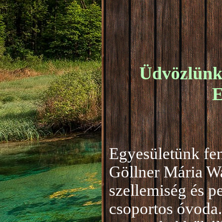
Üdvözlünk 
E
Egyesületünk fen
Göllner Mária W
szellemiség és 
csoportos óvoda.