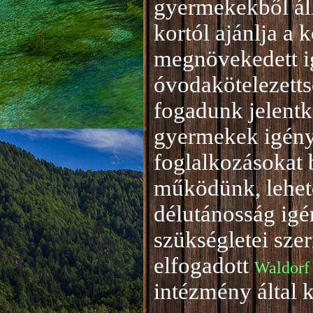
gyermekekből áll
kortól ajánlja a 
megnövekedett i
óvodakötelezetts
fogadunk jelentke
gyermekek igény
foglalkozásokat 
működünk, lehető
délutánosság igé
szükségletei sze
elfogadott
Waldorf
intézmény által 