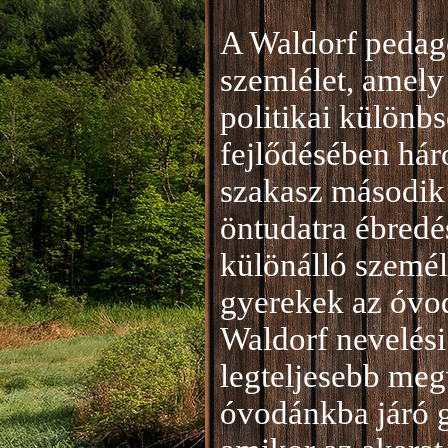
A Waldorf pedag
szemlélet, amely 
politikai különb
fejlődésében hár
szakasz második 
öntudatra ébredé
különálló személ
gyerekek az óvod
Waldorf nevelési
legteljesebb meg
óvodánkba járó 