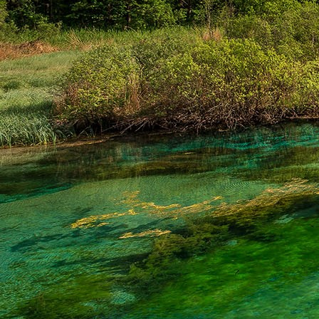
Dr. Göllner Mári
2081 Piliscsaba, B
e-mail: drgmwo
telefonszám: +3
Dr. Göllner Mári
2081 Piliscsaba, B
e-mail: vezetos
telefonszám: +3
adószám: 191757
bankszámlaszám: