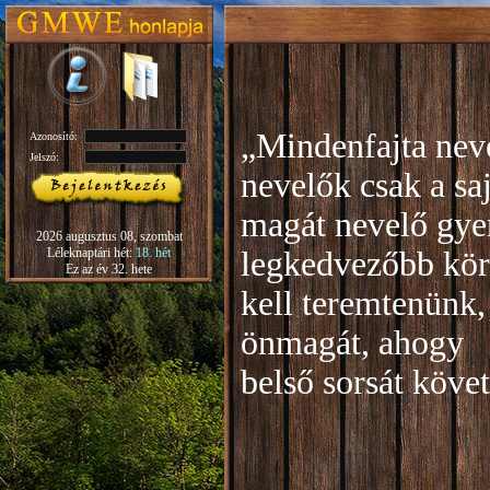
„Mindenfajta neve
Azonosító:
Jelszó:
nevelők csak a sa
magát nevelő gye
2026 augusztus 08, szombat
Léleknaptári hét:
18. hét
legkedvezőbb kör
Ez az év 32. hete
kell teremtenünk,
önmagát, ahogy
b
első sorsát köve
Rudo