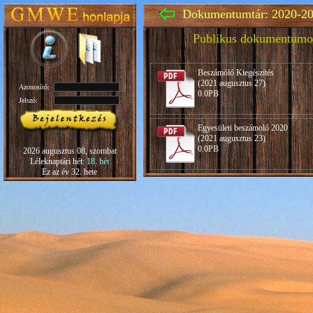
Dokumentumtár: 2020-20
Publikus dokumentumo
Beszámóló Kiegészítés
(2021 augusztus 27)
Azonosító:
0.0PB
Jelszó:
Egyesületi beszámoló 2020
(2021 augusztus 23)
0.0PB
2026 augusztus 08, szombat
Léleknaptári hét:
18. hét
Ez az év 32. hete