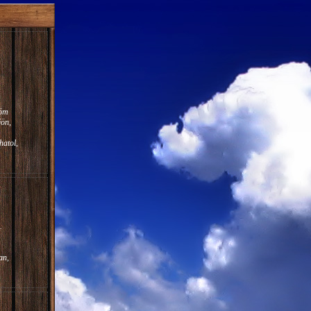
röm
jön,
atol,
.
an,