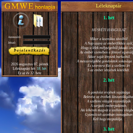
Léleknaptár
1. hét
HÚSVÉTI HANGULAT
Azonosító:
Mikor a kozmikus távolból
Jelszó:
A Nap szava az emberfőkhöz szól,
Hogy a lélek mélységeiből fakadó ö
Az ember szemében a fénnyel egyesül
Akkor saját lényünk burkaiból
A messzeségekbe gondolatok sokasága h
2026 augusztus 07, péntek
És szorosra főzi a szellemi lét
Léleknaptári hét:
18. hét
S az ember lényének kötelékét.
Ez az év 32. hete
2. hét
A gondolat erejének sajátsága
Belevész az érzékek látszatvilágába
A szellemi világok viszontlátják
A sarjadó emberpalántát,
Aki lelkének magvát a szellemi világb
Gyümölcsét azonban önmagában
Kell hogy megtalálja.
3. hét