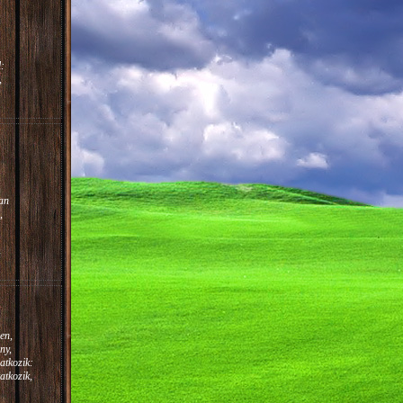
:
,
m.
:
an
,
en,
ny,
atkozik:
atkozik,