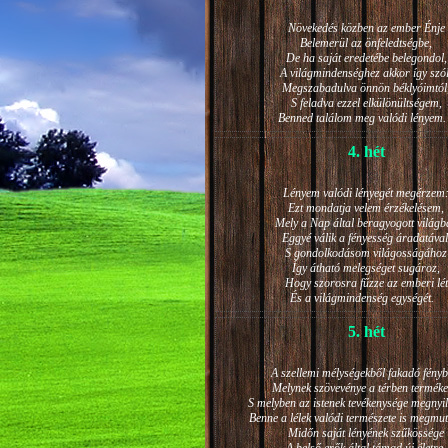
Növekedés közben az ember Énje
Belemerül az önfeledtségbe,
De ha saját eredetébe belegondol,
A világmindenséghez akkor így szól
Megszabadulva önnön béklyóimtól
S feladva ezzel elkülönültségem,
Benned találom meg valódi lénye
4. hét
Lényem valódi lényegét megérzem
Ezt mondatja velem érzékelésem,
Mely a Nap által beragyogott világb
Eggyé válik a fényesség áradatával
S gondolkodásom világosságához
Így átható melegséget sugároz,
Hogy szorosra fűzze az emberi lét
És a világmindenség egységét.
5. hét
A szellemi mélységekből fakadó fényb
Melynek szövevénye a térben terméke
S melyben az istenek tevékenysége megnyil
Benne a lélek valódi természete is megmut
Midőn saját lényének szűkössége