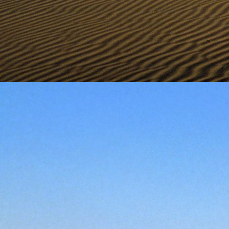
személyesen. El
drgmwo@gmail
személyesen a
20
címen tudjátok 
Kérelmeteket csa
amennyiben
min
ovi bejárata a Ke
nyíló "Kenderesi
Szeretettel várju
Elérhetőségek