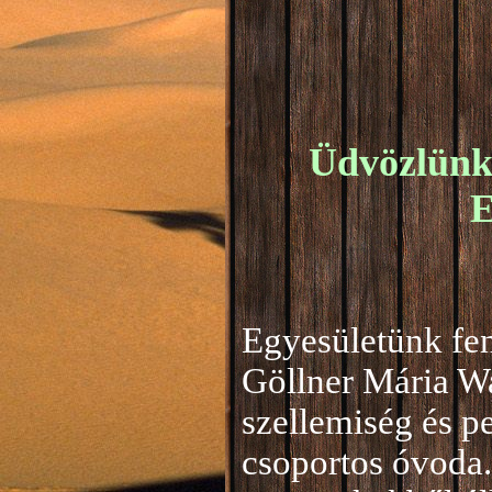
Üdvözlünk 
E
Egyesületünk fen
Göllner Mária W
szellemiség és 
csoportos óvoda.