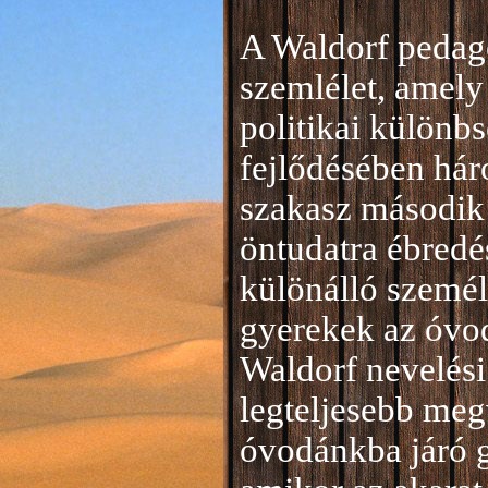
A Waldorf pedag
szemlélet, amely 
politikai különb
fejlődésében hár
szakasz második 
öntudatra ébredé
különálló személ
gyerekek az óvod
Waldorf nevelési
legteljesebb meg
óvodánkba járó 