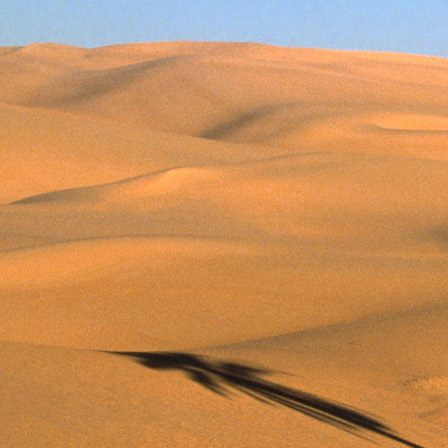
Dr. Göllner Mári
2081 Piliscsaba, B
e-mail: drgmwo
telefonszám: +3
Dr. Göllner Mári
2081 Piliscsaba, B
e-mail: vezetos
telefonszám: +3
adószám: 191757
bankszámlaszám: