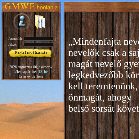
„Mindenfajta neve
Azonosító:
Jelszó:
nevelők csak a sa
magát nevelő gye
2026 augusztus 06, csütörtök
Léleknaptári hét:
18. hét
legkedvezőbb kör
Ez az év 32. hete
kell teremtenünk,
önmagát, ahogy
b
első sorsát köve
Rudo