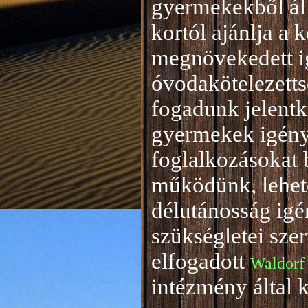
gyermekekből áll
kortól ajánlja a 
megnövekedett i
óvodakötelezetts
fogadunk jelentke
gyermekek igény
foglalkozásokat 
működünk, lehető
délutánosság igé
szükségletei sze
elfogadott
Waldorf
intézmény által 