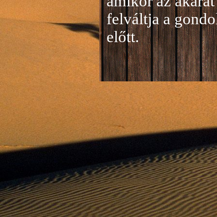
amikor az akarat 
felváltja a gond
előtt.
Jelentkezés a 20
A jelentkezéseke
folyamatosan tud
benyújtása a
je
len
történik mind el