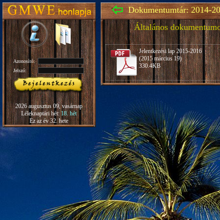
Dokumentumtár: 2014-20
Általános dokumentum
Jelentkezési lap 2015-2016
(2015 március 19)
Azonosító:
330.4KB
Jelszó:
2026 augusztus 09, vasárnap
Léleknaptári hét:
18. hét
Ez az év 32. hete