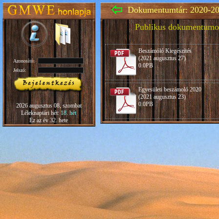
Dokumentumtár: 2020-20
Publikus dokumentumo
Beszámóló Kiegészítés
(2021 augusztus 27)
Azonosító:
0.0PB
Jelszó:
Egyesületi beszámoló 2020
(2021 augusztus 23)
0.0PB
2026 augusztus 08, szombat
Léleknaptári hét:
18. hét
Ez az év 32. hete