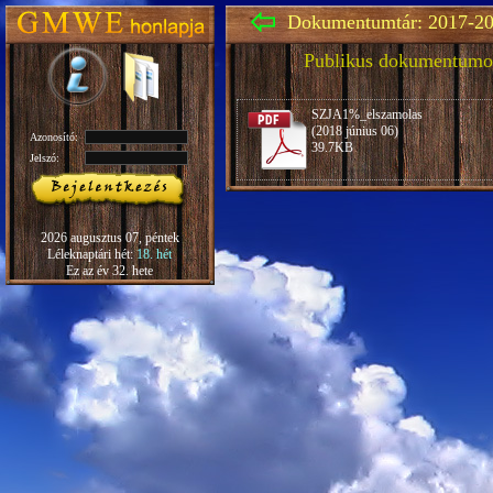
Dokumentumtár: 2017-20
Publikus dokumentumo
SZJA1%_elszamolas
(2018 június 06)
Azonosító:
39.7KB
Jelszó:
2026 augusztus 07, péntek
Léleknaptári hét:
18. hét
Ez az év 32. hete