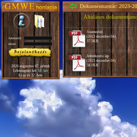
Dokumentumtár: 2023-20
Általános dokumentum
Anamnézis
(2023 december 04)
Azonosító:
37.5KB
Jelszó:
Jelentkezési lap
(2023 december 04)
58.1KB
2026 augusztus 07, péntek
Léleknaptári hét:
18. hét
Ez az év 32. hete