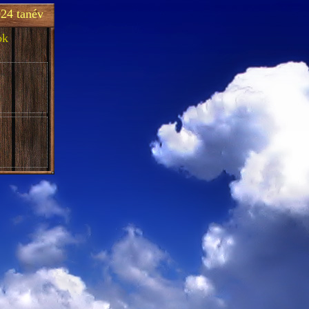
24 tanév
ok