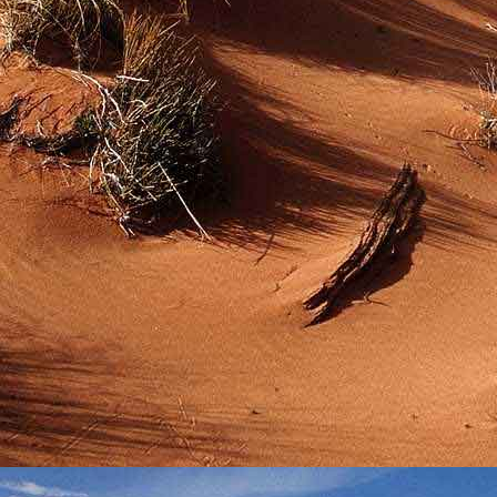
Emberi Énné érlelődnek.
23. hét
Ím, ősziesre fordul
Az érzékek ingerlő törekvése.
A fény megnyilatkozásába
Belevegyül a komor ködök fátyla.
S én a távoli térségben
Az ősz téli álmát nézem.
A nyár teljesen
Átadta önmagát nekem.
24. hét
Önmagát állandóan újrateremtve
A lélek felismeri önmagát,
S a világszellem működik tovább
Az önismeretben újra megelevenedv
S így az Én-érzék akarati gyümölcs
A lélek sötétjéből lesz megteremtve
25. hét
Csak most tagozódhat belém Énem
S ragyogva árasztja belső fényem
A tér s az idő sötétségében.