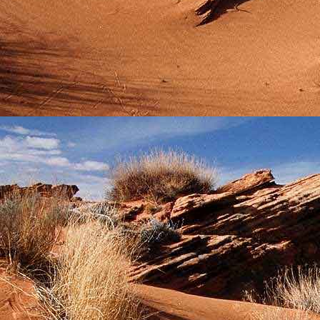
Szellemi alapjaidhoz eljutva ismerd f
Hogy rokonságban állsz a szellemme
14. hét
Átadva magam az érzékek megnyilatkozá
Elveszítettem azt, ami saját lényem haj
S már úgy tűnt, hogy a gondolkodás 
Kábulttá vált Énemet is magával raga
De ébresztőleg hatva rám az érzéki kápr
A kozmikus gondolkodás is egyre közele
15. hét
Mint akit elvarázsoltak, megérzem
A szellem működését a kozmikus fényess
Mely az érzéketlenségbe
Burkolta saját lényem,
Hogy olyan erőt adjon nekem,
Mely önmagától adódni képtelen:
Saját behatárolt Énem.
16. hét
Hogy bensőmben maradjon rejtve a szellem
Megérzésem tőlem most szigorral ezt kí
Hogy isteni adottságaim beérvén