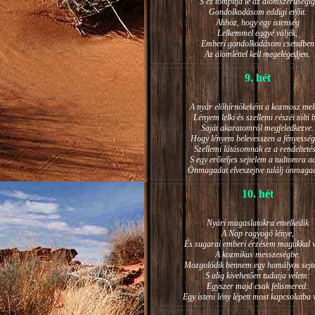
S ez tompítja le az álomszerűségig
Gondolkodásom eddigi erőit.
Ahhoz, hogy egy istenség
Lelkemmel eggyé váljék,
Emberi gondolkodásom csendben
Az álomléttel kell megelégedjen.
9. hét
A nyár előhírnökeként a kozmosz mel
Lényem lelki és szellemi részét tölti 
Saját akaratomról megfeledkezve.
Hogy lényem belevesszen a fényesség
Szellemi látásomnak ez a rendeltetés
S egy erőteljes sejtelem a tudtomra a
Önmagadat elveszejtve találj önmaga
10. hét
Nyári magaslatokra emelkedik
A Nap ragyogó lénye,
És sugarai emberi érzésem magukkal v
A kozmikus messzeségbe.
Mozgolódik bennem egy homályos sejt
S alig kivehetően tudatja velem:
Egyszer majd csak felismered:
Egy isteni lény lépett most kapcsolatba 