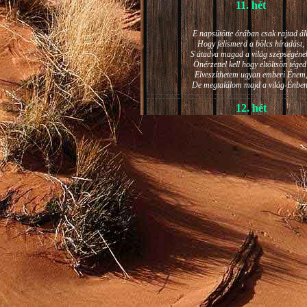
11. hét
E napsütötte órában csak rajtad áll
Hogy felismerd a bölcs híradást,
S átadva magad a világ szépségéne
Önérzettel kell hogy eltöltsön téged
Elveszíthetem ugyan emberi Énem
De megtalálom majd a világ-Énben
12. hét
JÁNOS-NAPI HANGULAT
A világ szépséges ragyogása -
Lelkem mélyéről - arra kényszerít,
Késztessem kozmikus szárnyalásr
Életem isteni képességeit:
Hogy saját lényemet elhagyjam,
S bizakodva keressem önmagam
A kozmikus hő- és fényáradatban.
13. hét
És szárnyalván érzéki magasságokb
Lelkem mélységeiben is fellobban,
S az isteni igazság szava szól
A szellem tüzének világából: