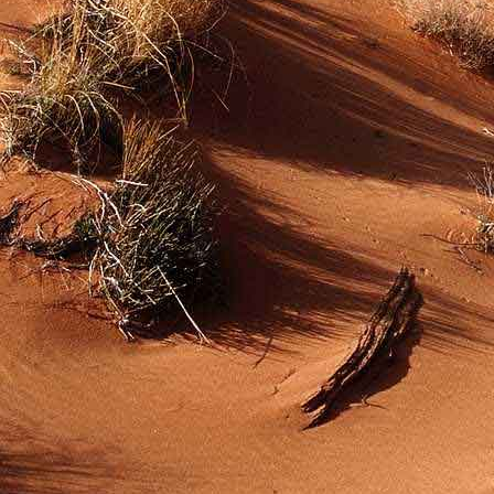
Teremjenek lelkem mélyén
Gyümölcsöt saját Énem számára.
17. hét
Így szól a kozmikus Ige,
Melyet érzékeim kapuin keresztülvi
Vezethettem lelkem mélységeibe:
Kozmikus távlataimmal töltsd be
Szellemed mélységeit, hogy majda
Megtalálhass engem - önmagadban
18. hét
Kitágíthatom-e annyira a lelkem,
Hogy a kozmikus Igével egybekeljen
Melynek csíráját már magába fogad
Úgy sejtem, hogy új erőre kapva
Lelkemet méltóvá kell tennem arra
Hogy önmagát a szellem ruhájává sza
19. hét
Hogy emlékezetemmel titkon megraga
Amit most újonnan magamba fogadt
S további törekvésem célja az legye
Hogy új erőre kapva ébresszen