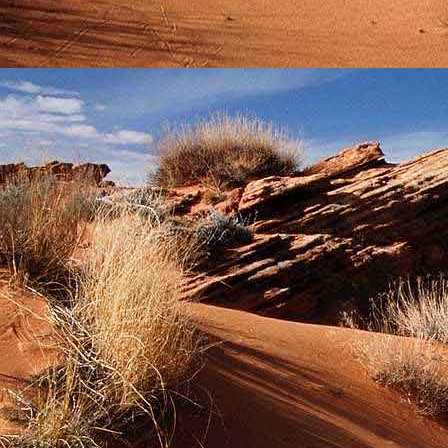
Saját belső erőket lelkemben,
S létrejőve adjon át önmagamnak en
20. hét
Csak most érzem, hogy saját léte
A kozmikus létezéstől eltávolodva
Magára maradna, önmagát kioltva
S ha csak olyan alapokra építene, ami s
Akkor voltaképpen meg kellene ölnie m
21. hét
Érzem, hogy egy külső termékenyítő 
Megerősödve ad át önmagamnak eng
S érzem, hogy a csíra érlelődik,
És a sejtelem fénnyel telítve szövődi
Saját Énem erőihez bennem.
22. hét
A kozmikus messzeségekből fakadó nap
Nagy erővel bennünk él tovább:
A lélek belső fényévé válik,
És szellemi mélységekbe világít,
Hogy hozzon olyan gyümölcsöket,
Melyek a kozmikus Énből idővel