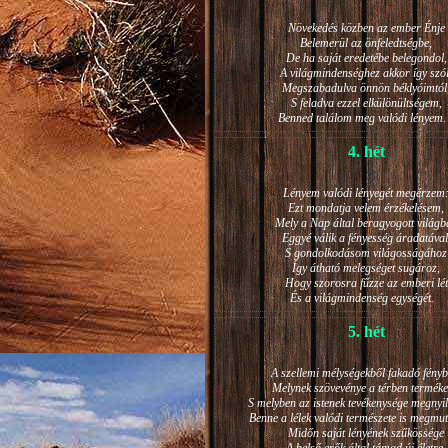
Növekedés közben az ember Énje
Belemerül az önfeledtségbe,
De ha saját eredetébe belegondol,
A világmindenséghez akkor így szól
Megszabadulva önnön béklyóimtól
S feladva ezzel elkülönültségem,
Benned találom meg valódi lénye
4. hét
Lényem valódi lényegét megérzem
Ezt mondatja velem érzékelésem,
Mely a Nap által beragyogott világb
Eggyé válik a fényesség áradatával
S gondolkodásom világosságához
Így átható melegséget sugároz,
Hogy szorosra fűzze az emberi lét
És a világmindenség egységét.
5. hét
A szellemi mélységekből fakadó fényb
Melynek szövevénye a térben terméke
S melyben az istenek tevékenysége megnyil
Benne a lélek valódi természete is megmut
Midőn saját lényének szűkössége