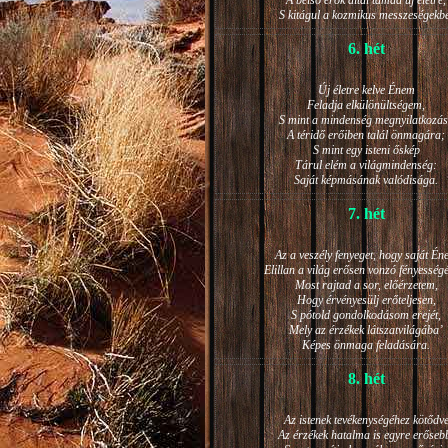
A belső erők által támad új életre,
S kitágul a kozmikus messzeségekb
6. hét
Új életre kelve Énem
Feladja elkülönültségem,
S mint a mindenség megnyilatkozá
A téridő erőiben talál önmagára;
S mint egy isteni őskép
Tárul elém a világmindenség:
Saját képmásának valódisága.
7. hét
Az a veszély fenyeget, hogy saját Én
Elillan a világ erősen vonzó fényesség
Most rajtad a sor, előérzetem,
Hogy érvényesülj erőteljesen,
S pótold gondolkodásom erejét,
Mely az érzékek látszatvilágába’
Képes önmaga feladására.
8. hét
Az istenek tevékenységéhez kötődv
Az érzékek hatalma is egyre erőseb