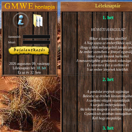
Léleknaptár
1. hét
HÚSVÉTI HANGULAT
Azonosító:
Mikor a kozmikus távolból
Jelszó:
A Nap szava az emberfőkhöz szól,
Hogy a lélek mélységeiből fakadó ö
Az ember szemében a fénnyel egyesül
Akkor saját lényünk burkaiból
A messzeségekbe gondolatok sokasága h
2026 augusztus 09, vasárnap
És szorosra főzi a szellemi lét
Léleknaptári hét:
18. hét
S az ember lényének kötelékét.
Ez az év 32. hete
2. hét
A gondolat erejének sajátsága
Belevész az érzékek látszatvilágába
A szellemi világok viszontlátják
A sarjadó emberpalántát,
Aki lelkének magvát a szellemi világb
Gyümölcsét azonban önmagában
Kell hogy megtalálja.
3. hét