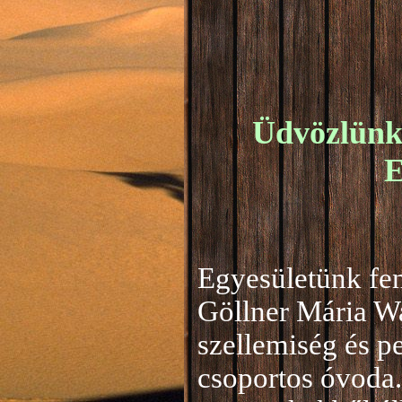
Üdvözlünk 
E
Egyesületünk fen
Göllner Mária W
szellemiség és 
csoportos óvoda.