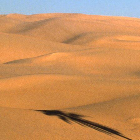
Dr. Göllner Mári
2081 Piliscsaba, B
e-mail: drgmwo
telefonszám: +3
Dr. Göllner Mári
2081 Piliscsaba, B
e-mail: vezetos
telefonszám: +3
adószám: 191757
bankszámlaszám: