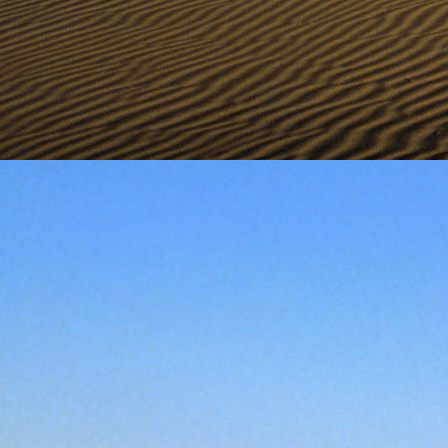
személyesen. El
drgmwo@gmail
személyesen a
20
címen tudjátok 
Kérelmeteket csa
amennyiben
min
ovi bejárata a Ke
nyíló "Kenderesi
Szeretettel várju
Elérhetőségek