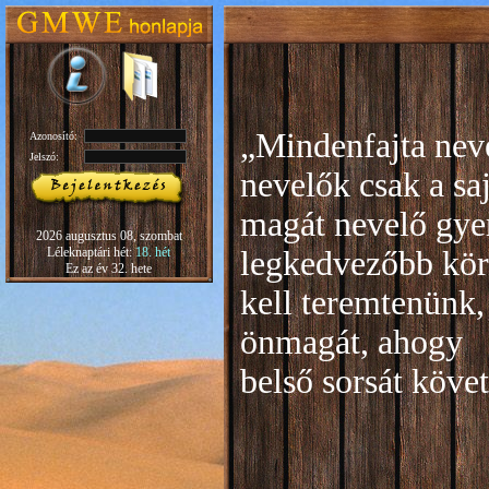
„Mindenfajta neve
Azonosító:
Jelszó:
nevelők csak a sa
magát nevelő gye
2026 augusztus 08, szombat
Léleknaptári hét:
18. hét
legkedvezőbb kör
Ez az év 32. hete
kell teremtenünk,
önmagát, ahogy
b
első sorsát köve
Rudo