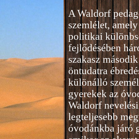
A Waldorf pedag
szemlélet, amely 
politikai különb
fejlődésében hár
szakasz második 
öntudatra ébredé
különálló személ
gyerekek az óvod
Waldorf nevelési
legteljesebb meg
óvodánkba járó 