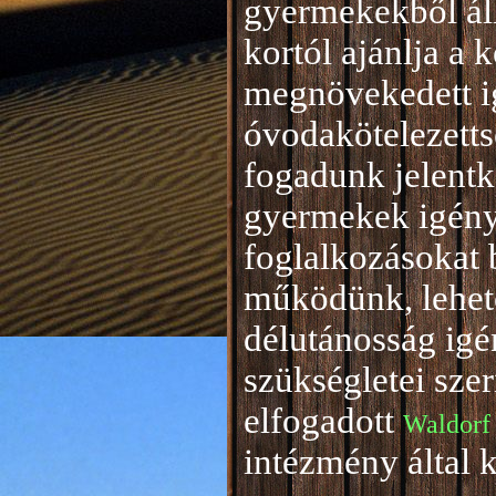
gyermekekből áll
kortól ajánlja a 
megnövekedett i
óvodakötelezetts
fogadunk jelentke
gyermekek igény
foglalkozásokat 
működünk, lehető
délutánosság igé
szükségletei sze
elfogadott
Waldorf
intézmény által 