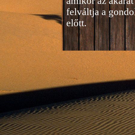
amikor az akarat 
felváltja a gond
előtt.
Jelentkezés a 20
A jelentkezéseke
folyamatosan tud
benyújtása a
je
len
történik mind el