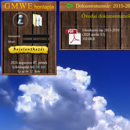
Dokumentumtár: 2015-20
Óvodai dokumentumo
Jelentkezési lap 2015-2016
(2020 április 03)
Azonosító:
310.6KB
Jelszó:
2026 augusztus 07, péntek
Léleknaptári hét:
18. hét
Ez az év 32. hete