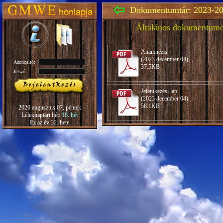
Dokumentumtár: 2023-20
Általános dokumentum
Anamnézis
(2023 december 04)
Azonosító:
37.5KB
Jelszó:
Jelentkezési lap
(2023 december 04)
58.1KB
2026 augusztus 07, péntek
Léleknaptári hét:
18. hét
Ez az év 32. hete