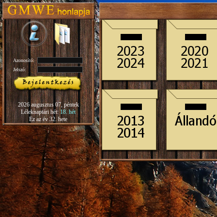
Azonosító:
Jelszó:
2026 augusztus 07, péntek
Léleknaptári hét:
18. hét
Ez az év 32. hete