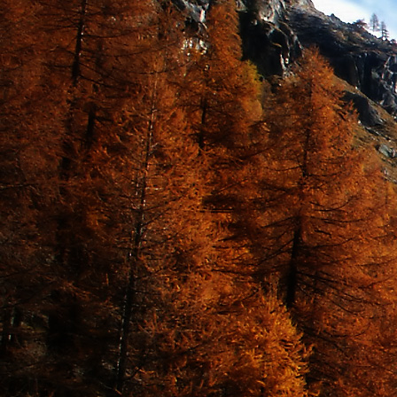
Dr. Göllner Mári
2081 Piliscsaba, B
e-mail: drgmwo
telefonszám: +3
Dr. Göllner Mári
2081 Piliscsaba, B
e-mail: vezetos
telefonszám: +3
adószám: 191757
bankszámlaszám: