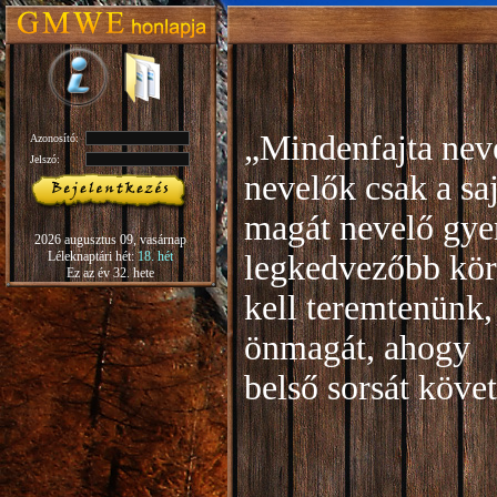
„Mindenfajta neve
Azonosító:
Jelszó:
nevelők csak a sa
magát nevelő gye
2026 augusztus 09, vasárnap
Léleknaptári hét:
18. hét
legkedvezőbb kör
Ez az év 32. hete
kell teremtenünk,
önmagát, ahogy
b
első sorsát köve
Rudo