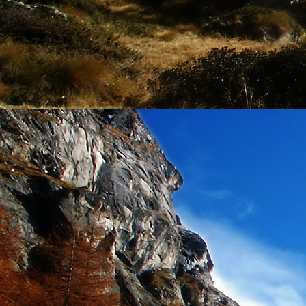
személyesen. El
drgmwo@gmail
személyesen a
20
címen tudjátok 
Kérelmeteket csa
amennyiben
min
ovi bejárata a Ke
nyíló "Kenderesi
Szeretettel várju
Elérhetőségek