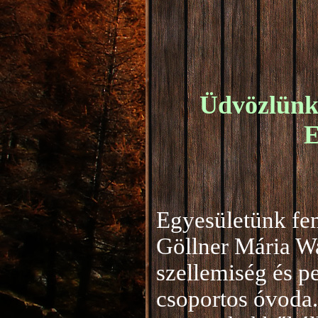
Üdvözlünk 
E
Egyesületünk fen
Göllner Mária W
szellemiség és 
csoportos óvoda.