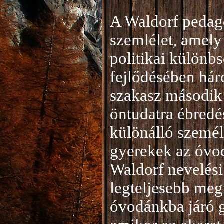
A Waldorf pedag
szemlélet, amely 
politikai különb
fejlődésében hár
szakasz második 
öntudatra ébredé
különálló személ
gyerekek az óvod
Waldorf nevelési
legteljesebb meg
óvodánkba járó 