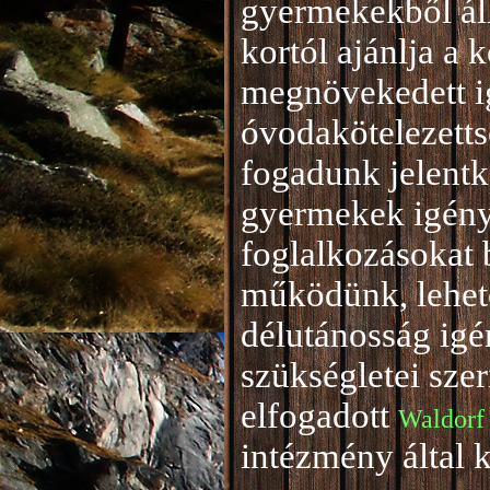
gyermekekből áll
kortól ajánlja a 
megnövekedett i
óvodakötelezetts
fogadunk jelentke
gyermekek igény
foglalkozásokat 
működünk, lehető
délutánosság igé
szükségletei sze
elfogadott
Waldorf
intézmény által 