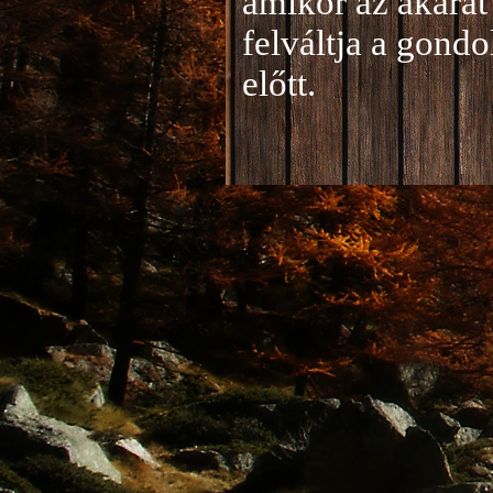
amikor az akarat 
felváltja a gond
előtt.
Jelentkezés a 20
A jelentkezéseke
folyamatosan tud
benyújtása a
je
len
történik mind el