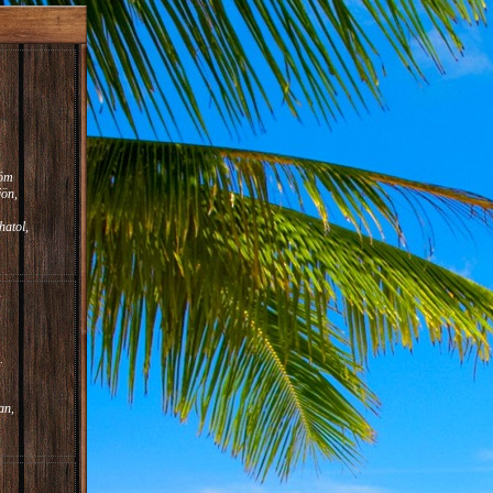
röm
jön,
atol,
.
an,