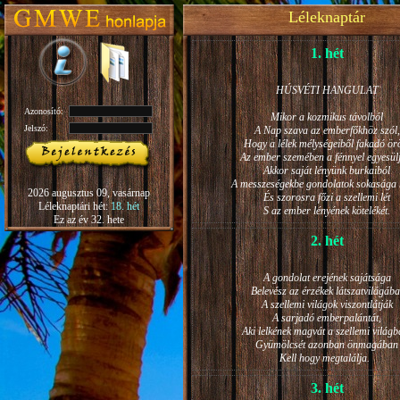
Léleknaptár
1. hét
HÚSVÉTI HANGULAT
Azonosító:
Mikor a kozmikus távolból
Jelszó:
A Nap szava az emberfőkhöz szól,
Hogy a lélek mélységeiből fakadó ö
Az ember szemében a fénnyel egyesül
Akkor saját lényünk burkaiból
A messzeségekbe gondolatok sokasága h
2026 augusztus 09, vasárnap
És szorosra főzi a szellemi lét
Léleknaptári hét:
18. hét
S az ember lényének kötelékét.
Ez az év 32. hete
2. hét
A gondolat erejének sajátsága
Belevész az érzékek látszatvilágába
A szellemi világok viszontlátják
A sarjadó emberpalántát,
Aki lelkének magvát a szellemi világb
Gyümölcsét azonban önmagában
Kell hogy megtalálja.
3. hét