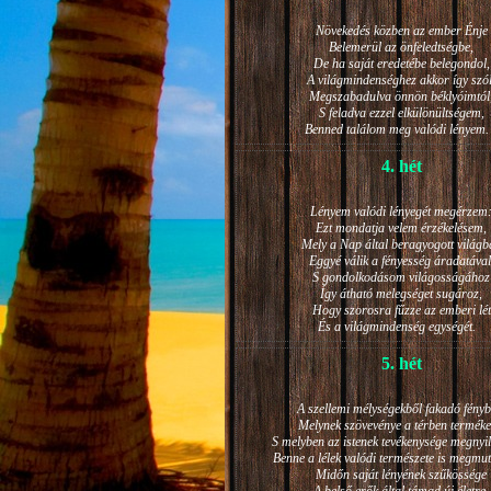
Növekedés közben az ember Énje
Belemerül az önfeledtségbe,
De ha saját eredetébe belegondol,
A világmindenséghez akkor így szól
Megszabadulva önnön béklyóimtól
S feladva ezzel elkülönültségem,
Benned találom meg valódi lénye
4. hét
Lényem valódi lényegét megérzem
Ezt mondatja velem érzékelésem,
Mely a Nap által beragyogott világb
Eggyé válik a fényesség áradatával
S gondolkodásom világosságához
Így átható melegséget sugároz,
Hogy szorosra fűzze az emberi lét
És a világmindenség egységét.
5. hét
A szellemi mélységekből fakadó fényb
Melynek szövevénye a térben terméke
S melyben az istenek tevékenysége megnyil
Benne a lélek valódi természete is megmut
Midőn saját lényének szűkössége