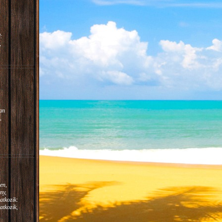
:
,
m.
:
an
,
en,
ny,
atkozik:
atkozik,