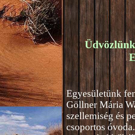
Üdvözlünk 
E
Egyesületünk fen
Göllner Mária W
szellemiség és 
csoportos óvoda.