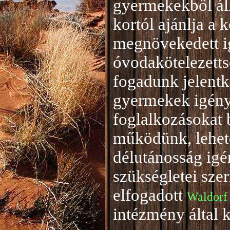
gyermekekből áll
kortól ajánlja a 
megnövekedett i
óvodakötelezetts
fogadunk jelentke
gyermekek igény
foglalkozásokat 
működünk, lehető
délutánosság igé
szükségletei sze
elfogadott
Waldorf
intézmény által 