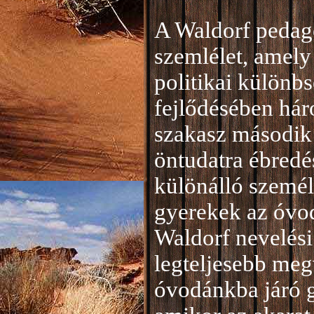
A Waldorf pedag
szemlélet, amely 
politikai különb
fejlődésében hár
szakasz második 
öntudatra ébredé
különálló személ
gyerekek az óvod
Waldorf nevelési
legteljesebb meg
óvodánkba járó 