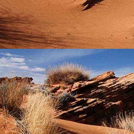
személyesen. El
drgmwo@gmail
személyesen a
20
címen tudjátok 
Kérelmeteket csa
amennyiben
min
ovi bejárata a Ke
nyíló "Kenderesi
Szeretettel várju
Elérhetőségek