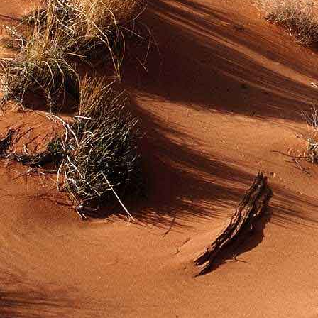
Dr. Göllner Mári
2081 Piliscsaba, B
e-mail: drgmwo
telefonszám: +3
Dr. Göllner Mári
2081 Piliscsaba, B
e-mail: vezetos
telefonszám: +3
adószám: 191757
bankszámlaszám: