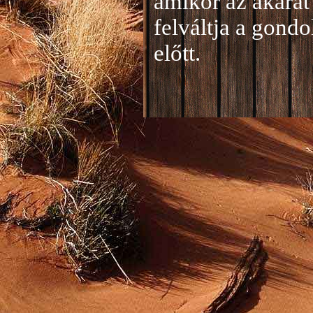
amikor az akarat 
felváltja a gond
előtt.
Jelentkezés a 20
A jelentkezéseke
folyamatosan tud
benyújtása a
je
len
történik mind el