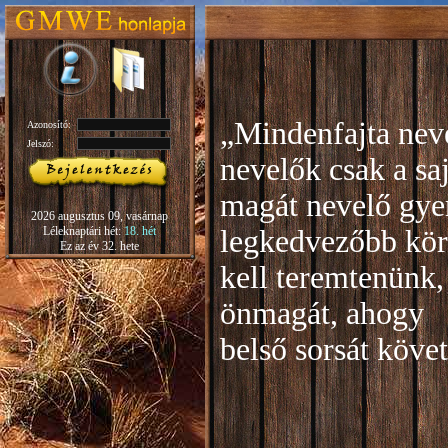
„Mindenfajta neve
Azonosító:
Jelszó:
nevelők csak a sa
magát nevelő gye
2026 augusztus 09, vasárnap
Léleknaptári hét:
18. hét
legkedvezőbb kör
Ez az év 32. hete
kell teremtenünk,
önmagát, ahogy
b
első sorsát köve
Rudo