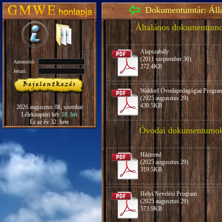
Dokumentumtár: Áll
Általános dokumentum
Alapszabály
(2011 szeptember 30)
Azonosító:
272.4KB
Jelszó:
Waldorf Óvodapedagógiai Progra
(2025 augusztus 29)
439.5KB
2026 augusztus 08, szombat
Léleknaptári hét:
18. hét
Ez az év 32. hete
Óvodai dokumentumo
Házirend
(2025 augusztus 29)
319.5KB
Helyi Nevelési Program
(2025 augusztus 29)
573.9KB