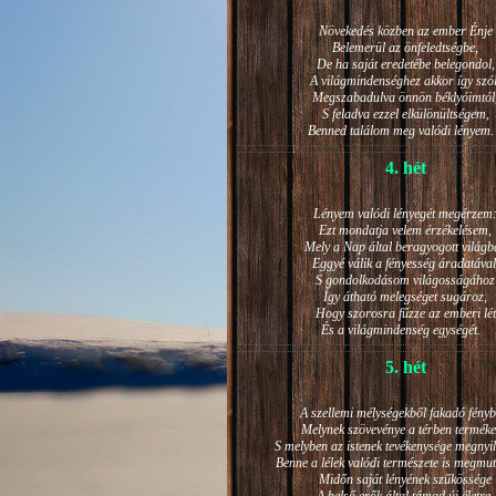
Növekedés közben az ember Énje
Belemerül az önfeledtségbe,
De ha saját eredetébe belegondol,
A világmindenséghez akkor így szól
Megszabadulva önnön béklyóimtól
S feladva ezzel elkülönültségem,
Benned találom meg valódi lénye
4. hét
Lényem valódi lényegét megérzem
Ezt mondatja velem érzékelésem,
Mely a Nap által beragyogott világb
Eggyé válik a fényesség áradatával
S gondolkodásom világosságához
Így átható melegséget sugároz,
Hogy szorosra fűzze az emberi lét
És a világmindenség egységét.
5. hét
A szellemi mélységekből fakadó fényb
Melynek szövevénye a térben terméke
S melyben az istenek tevékenysége megnyil
Benne a lélek valódi természete is megmut
Midőn saját lényének szűkössége