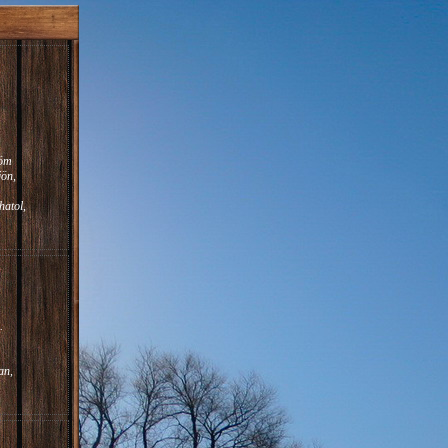
röm
jön,
atol,
.
an,