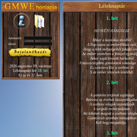
Léleknaptár
1. hét
HÚSVÉTI HANGULAT
Azonosító:
Mikor a kozmikus távolból
Jelszó:
A Nap szava az emberfőkhöz szól,
Hogy a lélek mélységeiből fakadó ö
Az ember szemében a fénnyel egyesül
Akkor saját lényünk burkaiból
A messzeségekbe gondolatok sokasága h
2026 augusztus 09, vasárnap
És szorosra főzi a szellemi lét
Léleknaptári hét:
18. hét
S az ember lényének kötelékét.
Ez az év 32. hete
2. hét
A gondolat erejének sajátsága
Belevész az érzékek látszatvilágába
A szellemi világok viszontlátják
A sarjadó emberpalántát,
Aki lelkének magvát a szellemi világb
Gyümölcsét azonban önmagában
Kell hogy megtalálja.
3. hét