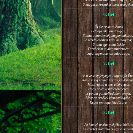
A belső erők által támad új életre,
S kitágul a kozmikus messzeségekb
6. hét
Új életre kelve Énem
Feladja elkülönültségem,
S mint a mindenség megnyilatkozá
A téridő erőiben talál önmagára;
S mint egy isteni őskép
Tárul elém a világmindenség:
Saját képmásának valódisága.
7. hét
Az a veszély fenyeget, hogy saját Én
Elillan a világ erősen vonzó fényesség
Most rajtad a sor, előérzetem,
Hogy érvényesülj erőteljesen,
S pótold gondolkodásom erejét,
Mely az érzékek látszatvilágába’
Képes önmaga feladására.
8. hét
Az istenek tevékenységéhez kötődv
Az érzékek hatalma is egyre erőseb