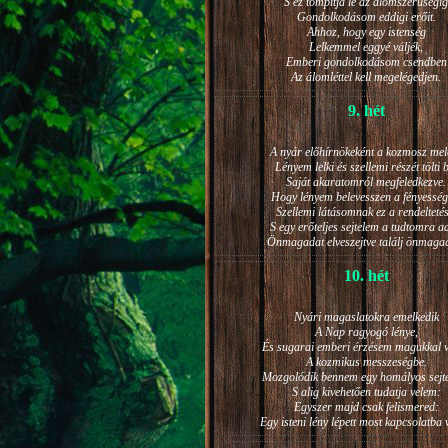
S ez tompítja le az álomszerűségig
Gondolkodásom eddigi erőit.
Ahhoz, hogy egy istenség
Lelkemmel eggyé váljék,
Emberi gondolkodásom csendben
Az álomléttel kell megelégedjen.
9. hét
A nyár előhírnökeként a kozmosz mel
Lényem lelki és szellemi részét tölti 
Saját akaratomról megfeledkezve.
Hogy lényem belevesszen a fényesség
Szellemi látásomnak ez a rendeltetés
S egy erőteljes sejtelem a tudtomra a
Önmagadat elveszejtve találj önmaga
10. hét
Nyári magaslatokra emelkedik
A Nap ragyogó lénye,
És sugarai emberi érzésem magukkal v
A kozmikus messzeségbe.
Mozgolódik bennem egy homályos sejt
S alig kivehetően tudatja velem:
Egyszer majd csak felismered:
Egy isteni lény lépett most kapcsolatba 