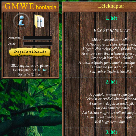
Léleknaptár
1. hét
HÚSVÉTI HANGULAT
Azonosító:
Mikor a kozmikus távolból
Jelszó:
A Nap szava az emberfőkhöz szól,
Hogy a lélek mélységeiből fakadó ö
Az ember szemében a fénnyel egyesül
Akkor saját lényünk burkaiból
A messzeségekbe gondolatok sokasága h
2026 augusztus 07, péntek
És szorosra főzi a szellemi lét
Léleknaptári hét:
18. hét
S az ember lényének kötelékét.
Ez az év 32. hete
2. hét
A gondolat erejének sajátsága
Belevész az érzékek látszatvilágába
A szellemi világok viszontlátják
A sarjadó emberpalántát,
Aki lelkének magvát a szellemi világb
Gyümölcsét azonban önmagában
Kell hogy megtalálja.
3. hét