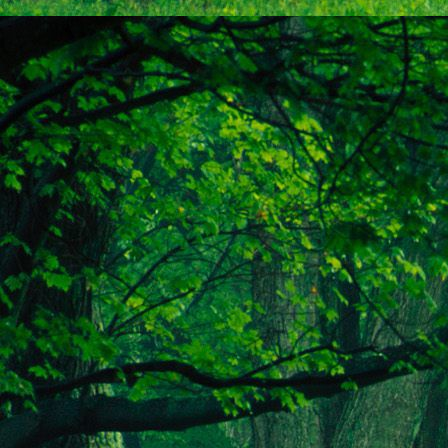
Emberi Énné érlelődnek.
23. hét
Ím, ősziesre fordul
Az érzékek ingerlő törekvése.
A fény megnyilatkozásába
Belevegyül a komor ködök fátyla.
S én a távoli térségben
Az ősz téli álmát nézem.
A nyár teljesen
Átadta önmagát nekem.
24. hét
Önmagát állandóan újrateremtve
A lélek felismeri önmagát,
S a világszellem működik tovább
Az önismeretben újra megelevenedv
S így az Én-érzék akarati gyümölcs
A lélek sötétjéből lesz megteremtve
25. hét
Csak most tagozódhat belém Énem
S ragyogva árasztja belső fényem
A tér s az idő sötétségében.