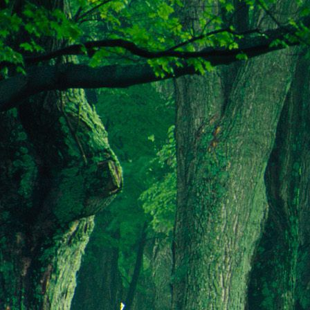
Teremjenek lelkem mélyén
Gyümölcsöt saját Énem számára.
17. hét
Így szól a kozmikus Ige,
Melyet érzékeim kapuin keresztülvi
Vezethettem lelkem mélységeibe:
Kozmikus távlataimmal töltsd be
Szellemed mélységeit, hogy majda
Megtalálhass engem - önmagadban
18. hét
Kitágíthatom-e annyira a lelkem,
Hogy a kozmikus Igével egybekeljen
Melynek csíráját már magába fogad
Úgy sejtem, hogy új erőre kapva
Lelkemet méltóvá kell tennem arra
Hogy önmagát a szellem ruhájává sza
19. hét
Hogy emlékezetemmel titkon megraga
Amit most újonnan magamba fogadt
S további törekvésem célja az legye
Hogy új erőre kapva ébresszen