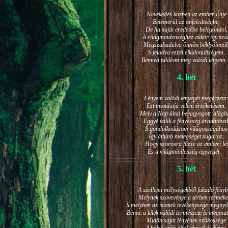
Növekedés közben az ember Énje
Belemerül az önfeledtségbe,
De ha saját eredetébe belegondol,
A világmindenséghez akkor így szól
Megszabadulva önnön béklyóimtól
S feladva ezzel elkülönültségem,
Benned találom meg valódi lénye
4. hét
Lényem valódi lényegét megérzem
Ezt mondatja velem érzékelésem,
Mely a Nap által beragyogott világb
Eggyé válik a fényesség áradatával
S gondolkodásom világosságához
Így átható melegséget sugároz,
Hogy szorosra fűzze az emberi lét
És a világmindenség egységét.
5. hét
A szellemi mélységekből fakadó fényb
Melynek szövevénye a térben terméke
S melyben az istenek tevékenysége megnyil
Benne a lélek valódi természete is megmut
Midőn saját lényének szűkössége