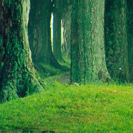
Saját belső erőket lelkemben,
S létrejőve adjon át önmagamnak en
20. hét
Csak most érzem, hogy saját léte
A kozmikus létezéstől eltávolodva
Magára maradna, önmagát kioltva
S ha csak olyan alapokra építene, ami s
Akkor voltaképpen meg kellene ölnie m
21. hét
Érzem, hogy egy külső termékenyítő 
Megerősödve ad át önmagamnak eng
S érzem, hogy a csíra érlelődik,
És a sejtelem fénnyel telítve szövődi
Saját Énem erőihez bennem.
22. hét
A kozmikus messzeségekből fakadó nap
Nagy erővel bennünk él tovább:
A lélek belső fényévé válik,
És szellemi mélységekbe világít,
Hogy hozzon olyan gyümölcsöket,
Melyek a kozmikus Énből idővel