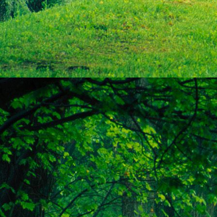
Szellemi alapjaidhoz eljutva ismerd f
Hogy rokonságban állsz a szellemme
14. hét
Átadva magam az érzékek megnyilatkozá
Elveszítettem azt, ami saját lényem haj
S már úgy tűnt, hogy a gondolkodás 
Kábulttá vált Énemet is magával raga
De ébresztőleg hatva rám az érzéki kápr
A kozmikus gondolkodás is egyre közele
15. hét
Mint akit elvarázsoltak, megérzem
A szellem működését a kozmikus fényess
Mely az érzéketlenségbe
Burkolta saját lényem,
Hogy olyan erőt adjon nekem,
Mely önmagától adódni képtelen:
Saját behatárolt Énem.
16. hét
Hogy bensőmben maradjon rejtve a szellem
Megérzésem tőlem most szigorral ezt kí
Hogy isteni adottságaim beérvén