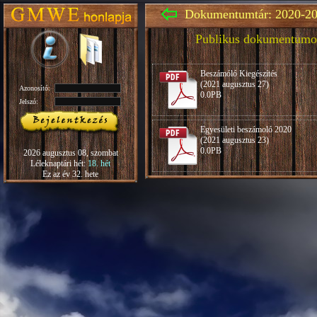
Dokumentumtár: 2020-20
Publikus dokumentumo
Beszámóló Kiegészítés
(2021 augusztus 27)
Azonosító:
0.0PB
Jelszó:
Egyesületi beszámoló 2020
(2021 augusztus 23)
0.0PB
2026 augusztus 08, szombat
Léleknaptári hét:
18. hét
Ez az év 32. hete