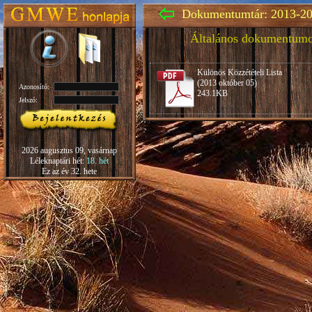
Dokumentumtár: 2013-20
Általános dokumentum
Különös Közzétételi Lista
(2013 október 05)
Azonosító:
243.1KB
Jelszó:
2026 augusztus 09, vasárnap
Léleknaptári hét:
18. hét
Ez az év 32. hete