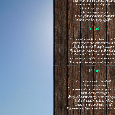
S ez tompítja le az álomszerűségig
Gondolkodásom eddigi erőit.
Ahhoz, hogy egy istenség
Lelkemmel eggyé váljék,
Emberi gondolkodásom csendben
Az álomléttel kell megelégedjen.
9. hét
A nyár előhírnökeként a kozmosz mel
Lényem lelki és szellemi részét tölti 
Saját akaratomról megfeledkezve.
Hogy lényem belevesszen a fényesség
Szellemi látásomnak ez a rendeltetés
S egy erőteljes sejtelem a tudtomra a
Önmagadat elveszejtve találj önmaga
10. hét
Nyári magaslatokra emelkedik
A Nap ragyogó lénye,
És sugarai emberi érzésem magukkal v
A kozmikus messzeségbe.
Mozgolódik bennem egy homályos sejt
S alig kivehetően tudatja velem:
Egyszer majd csak felismered:
Egy isteni lény lépett most kapcsolatba 