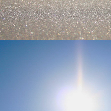
Szellemi alapjaidhoz eljutva ismerd f
Hogy rokonságban állsz a szellemme
14. hét
Átadva magam az érzékek megnyilatkozá
Elveszítettem azt, ami saját lényem haj
S már úgy tűnt, hogy a gondolkodás 
Kábulttá vált Énemet is magával raga
De ébresztőleg hatva rám az érzéki kápr
A kozmikus gondolkodás is egyre közele
15. hét
Mint akit elvarázsoltak, megérzem
A szellem működését a kozmikus fényess
Mely az érzéketlenségbe
Burkolta saját lényem,
Hogy olyan erőt adjon nekem,
Mely önmagától adódni képtelen:
Saját behatárolt Énem.
16. hét
Hogy bensőmben maradjon rejtve a szellem
Megérzésem tőlem most szigorral ezt kí
Hogy isteni adottságaim beérvén