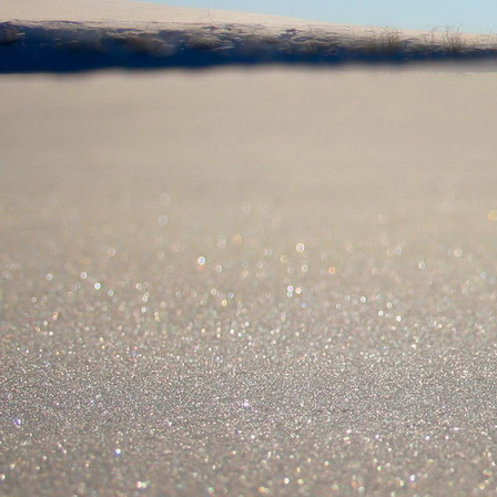
Saját belső erőket lelkemben,
S létrejőve adjon át önmagamnak en
20. hét
Csak most érzem, hogy saját léte
A kozmikus létezéstől eltávolodva
Magára maradna, önmagát kioltva
S ha csak olyan alapokra építene, ami s
Akkor voltaképpen meg kellene ölnie m
21. hét
Érzem, hogy egy külső termékenyítő 
Megerősödve ad át önmagamnak eng
S érzem, hogy a csíra érlelődik,
És a sejtelem fénnyel telítve szövődi
Saját Énem erőihez bennem.
22. hét
A kozmikus messzeségekből fakadó nap
Nagy erővel bennünk él tovább:
A lélek belső fényévé válik,
És szellemi mélységekbe világít,
Hogy hozzon olyan gyümölcsöket,
Melyek a kozmikus Énből idővel