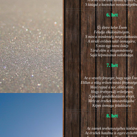
A belső erők által támad új életre,
S kitágul a kozmikus messzeségekb
6. hét
Új életre kelve Énem
Feladja elkülönültségem,
S mint a mindenség megnyilatkozá
A téridő erőiben talál önmagára;
S mint egy isteni őskép
Tárul elém a világmindenség:
Saját képmásának valódisága.
7. hét
Az a veszély fenyeget, hogy saját Én
Elillan a világ erősen vonzó fényesség
Most rajtad a sor, előérzetem,
Hogy érvényesülj erőteljesen,
S pótold gondolkodásom erejét,
Mely az érzékek látszatvilágába’
Képes önmaga feladására.
8. hét
Az istenek tevékenységéhez kötődv
Az érzékek hatalma is egyre erőseb