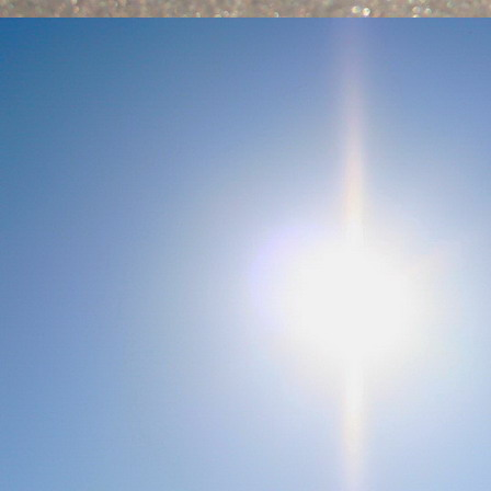
Emberi Énné érlelődnek.
23. hét
Ím, ősziesre fordul
Az érzékek ingerlő törekvése.
A fény megnyilatkozásába
Belevegyül a komor ködök fátyla.
S én a távoli térségben
Az ősz téli álmát nézem.
A nyár teljesen
Átadta önmagát nekem.
24. hét
Önmagát állandóan újrateremtve
A lélek felismeri önmagát,
S a világszellem működik tovább
Az önismeretben újra megelevenedv
S így az Én-érzék akarati gyümölcs
A lélek sötétjéből lesz megteremtve
25. hét
Csak most tagozódhat belém Énem
S ragyogva árasztja belső fényem
A tér s az idő sötétségében.