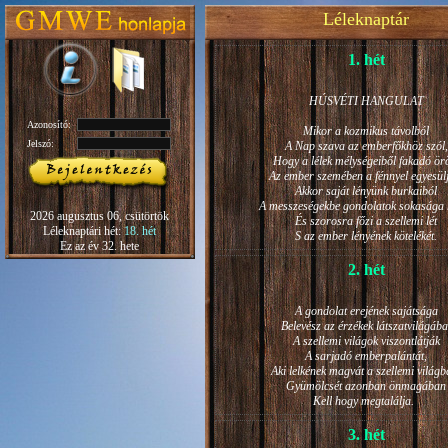
Léleknaptár
1. hét
HÚSVÉTI HANGULAT
Azonosító:
Mikor a kozmikus távolból
Jelszó:
A Nap szava az emberfőkhöz szól,
Hogy a lélek mélységeiből fakadó ö
Az ember szemében a fénnyel egyesül
Akkor saját lényünk burkaiból
A messzeségekbe gondolatok sokasága h
2026 augusztus 06, csütörtök
És szorosra főzi a szellemi lét
Léleknaptári hét:
18. hét
S az ember lényének kötelékét.
Ez az év 32. hete
2. hét
A gondolat erejének sajátsága
Belevész az érzékek látszatvilágába
A szellemi világok viszontlátják
A sarjadó emberpalántát,
Aki lelkének magvát a szellemi világb
Gyümölcsét azonban önmagában
Kell hogy megtalálja.
3. hét