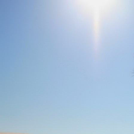
Teremjenek lelkem mélyén
Gyümölcsöt saját Énem számára.
17. hét
Így szól a kozmikus Ige,
Melyet érzékeim kapuin keresztülvi
Vezethettem lelkem mélységeibe:
Kozmikus távlataimmal töltsd be
Szellemed mélységeit, hogy majda
Megtalálhass engem - önmagadban
18. hét
Kitágíthatom-e annyira a lelkem,
Hogy a kozmikus Igével egybekeljen
Melynek csíráját már magába fogad
Úgy sejtem, hogy új erőre kapva
Lelkemet méltóvá kell tennem arra
Hogy önmagát a szellem ruhájává sza
19. hét
Hogy emlékezetemmel titkon megraga
Amit most újonnan magamba fogadt
S további törekvésem célja az legye
Hogy új erőre kapva ébresszen