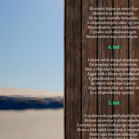
Növekedés közben az ember Énje
Belemerül az önfeledtségbe,
De ha saját eredetébe belegondol,
A világmindenséghez akkor így szól
Megszabadulva önnön béklyóimtól
S feladva ezzel elkülönültségem,
Benned találom meg valódi lénye
4. hét
Lényem valódi lényegét megérzem
Ezt mondatja velem érzékelésem,
Mely a Nap által beragyogott világb
Eggyé válik a fényesség áradatával
S gondolkodásom világosságához
Így átható melegséget sugároz,
Hogy szorosra fűzze az emberi lét
És a világmindenség egységét.
5. hét
A szellemi mélységekből fakadó fényb
Melynek szövevénye a térben terméke
S melyben az istenek tevékenysége megnyil
Benne a lélek valódi természete is megmut
Midőn saját lényének szűkössége