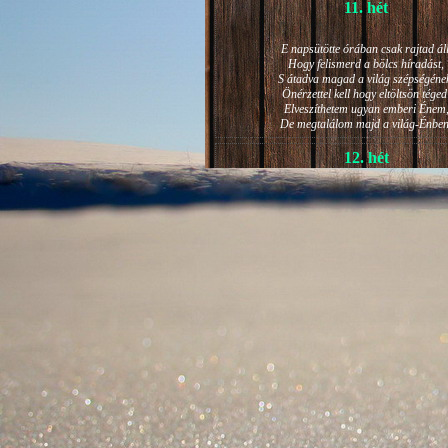
11. hét
E napsütötte órában csak rajtad áll
Hogy felismerd a bölcs híradást,
S átadva magad a világ szépségéne
Önérzettel kell hogy eltöltsön téged
Elveszíthetem ugyan emberi Énem
De megtalálom majd a világ-Énben
12. hét
JÁNOS-NAPI HANGULAT
A világ szépséges ragyogása -
Lelkem mélyéről - arra kényszerít,
Késztessem kozmikus szárnyalásr
Életem isteni képességeit:
Hogy saját lényemet elhagyjam,
S bizakodva keressem önmagam
A kozmikus hő- és fényáradatban.
13. hét
És szárnyalván érzéki magasságokb
Lelkem mélységeiben is fellobban,
S az isteni igazság szava szól
A szellem tüzének világából: