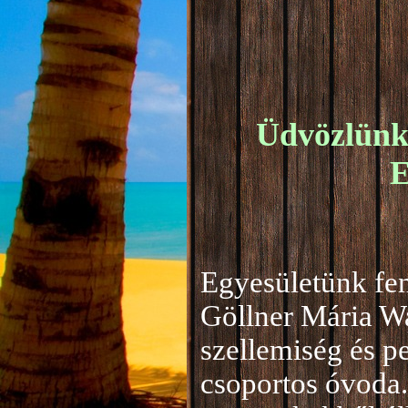
Üdvözlünk 
E
Egyesületünk fen
Göllner Mária W
szellemiség és 
csoportos óvoda.