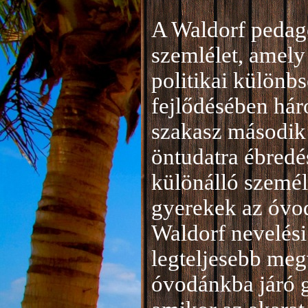
A Waldorf pedag
szemlélet, amely 
politikai különb
fejlődésében hár
szakasz második 
öntudatra ébredé
különálló személ
gyerekek az óvod
Waldorf nevelési
legteljesebb meg
óvodánkba járó 