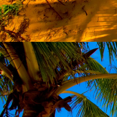
személyesen. El
drgmwo@gmail
személyesen a
20
címen tudjátok 
Kérelmeteket csa
amennyiben
min
ovi bejárata a Ke
nyíló "Kenderesi
Szeretettel várju
Elérhetőségek