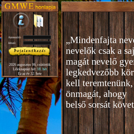
„Mindenfajta neve
Azonosító:
Jelszó:
nevelők csak a sa
magát nevelő gye
2026 augusztus 06, csütörtök
Léleknaptári hét:
18. hét
legkedvezőbb kör
Ez az év 32. hete
kell teremtenünk,
önmagát, ahogy
b
első sorsát köve
Rudo