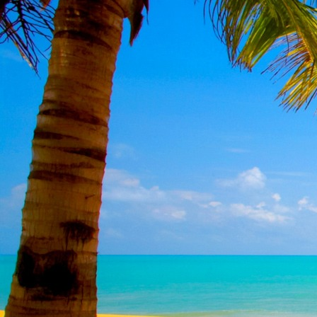
Dr. Göllner Mári
2081 Piliscsaba, B
e-mail: drgmwo
telefonszám: +3
Dr. Göllner Mári
2081 Piliscsaba, B
e-mail: vezetos
telefonszám: +3
adószám: 191757
bankszámlaszám: