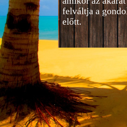
amikor az akarat 
felváltja a gond
előtt.
Jelentkezés a 20
A jelentkezéseke
folyamatosan tud
benyújtása a
je
len
történik mind el