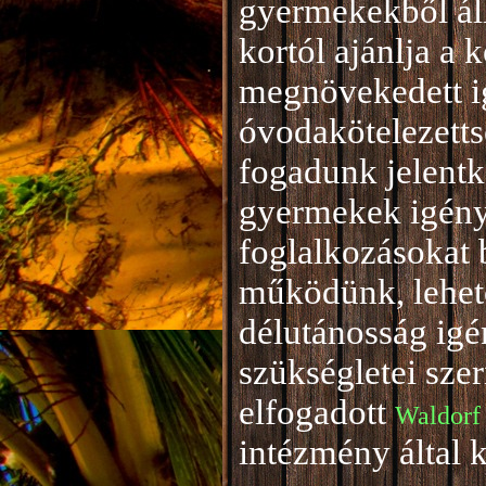
gyermekekből áll
kortól ajánlja a 
megnövekedett i
óvodakötelezetts
fogadunk jelentke
gyermekek igény
foglalkozásokat 
működünk, lehető
délutánosság igé
szükségletei sze
elfogadott
Waldorf
intézmény által 