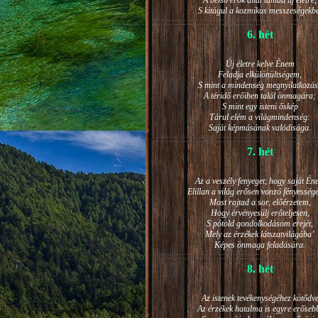
A belső erők által támad új életre,
S kitágul a kozmikus messzeségekb
6. hét
Új életre kelve Énem
Feladja elkülönültségem,
S mint a mindenség megnyilatkozá
A téridő erőiben talál önmagára;
S mint egy isteni őskép
Tárul elém a világmindenség:
Saját képmásának valódisága.
7. hét
Az a veszély fenyeget, hogy saját Én
Elillan a világ erősen vonzó fényesség
Most rajtad a sor, előérzetem,
Hogy érvényesülj erőteljesen,
S pótold gondolkodásom erejét,
Mely az érzékek látszatvilágába’
Képes önmaga feladására.
8. hét
Az istenek tevékenységéhez kötődv
Az érzékek hatalma is egyre erőseb