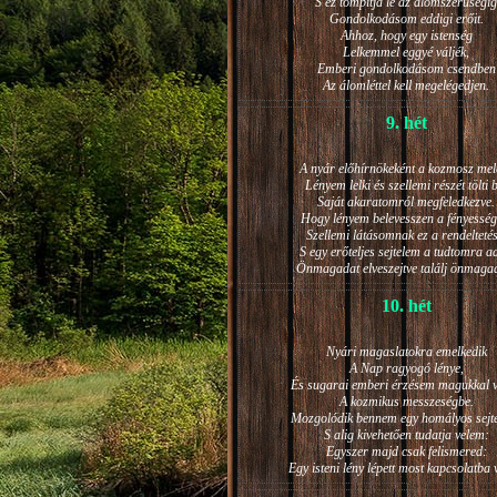
S ez tompítja le az álomszerűségig
Gondolkodásom eddigi erőit.
Ahhoz, hogy egy istenség
Lelkemmel eggyé váljék,
Emberi gondolkodásom csendben
Az álomléttel kell megelégedjen.
9. hét
A nyár előhírnökeként a kozmosz mel
Lényem lelki és szellemi részét tölti 
Saját akaratomról megfeledkezve.
Hogy lényem belevesszen a fényesség
Szellemi látásomnak ez a rendeltetés
S egy erőteljes sejtelem a tudtomra a
Önmagadat elveszejtve találj önmaga
10. hét
Nyári magaslatokra emelkedik
A Nap ragyogó lénye,
És sugarai emberi érzésem magukkal v
A kozmikus messzeségbe.
Mozgolódik bennem egy homályos sejt
S alig kivehetően tudatja velem:
Egyszer majd csak felismered:
Egy isteni lény lépett most kapcsolatba 