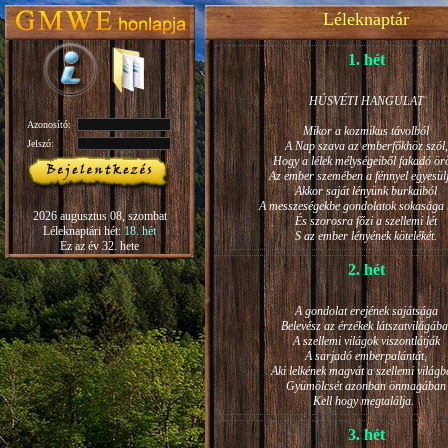
Léleknaptár
1. hét
HÚSVÉTI HANGULAT
Azonosító:
Mikor a kozmikus távolból
Jelszó:
A Nap szava az emberfőkhöz szól,
Hogy a lélek mélységeiből fakadó ö
Az ember szemében a fénnyel egyesül
Akkor saját lényünk burkaiból
A messzeségekbe gondolatok sokasága h
2026 augusztus 08, szombat
És szorosra főzi a szellemi lét
Léleknaptári hét:
18. hét
S az ember lényének kötelékét.
Ez az év 32. hete
2. hét
A gondolat erejének sajátsága
Belevész az érzékek látszatvilágába
A szellemi világok viszontlátják
A sarjadó emberpalántát,
Aki lelkének magvát a szellemi világb
Gyümölcsét azonban önmagában
Kell hogy megtalálja.
3. hét