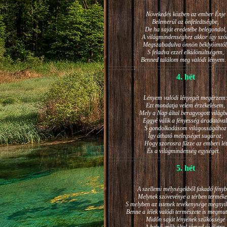
Növekedés közben az ember Énje
Belemerül az önfeledtségbe,
De ha saját eredetébe belegondol,
A világmindenséghez akkor így szól
Megszabadulva önnön béklyóimtól
S feladva ezzel elkülönültségem,
Benned találom meg valódi lénye
4. hét
Lényem valódi lényegét megérzem
Ezt mondatja velem érzékelésem,
Mely a Nap által beragyogott világb
Eggyé válik a fényesség áradatával
S gondolkodásom világosságához
Így átható melegséget sugároz,
Hogy szorosra fűzze az emberi lét
És a világmindenség egységét.
5. hét
A szellemi mélységekből fakadó fényb
Melynek szövevénye a térben terméke
S melyben az istenek tevékenysége megnyil
Benne a lélek valódi természete is megmut
Midőn saját lényének szűkössége