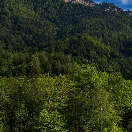
Szellemi alapjaidhoz eljutva ismerd f
Hogy rokonságban állsz a szellemme
14. hét
Átadva magam az érzékek megnyilatkozá
Elveszítettem azt, ami saját lényem haj
S már úgy tűnt, hogy a gondolkodás 
Kábulttá vált Énemet is magával raga
De ébresztőleg hatva rám az érzéki kápr
A kozmikus gondolkodás is egyre közele
15. hét
Mint akit elvarázsoltak, megérzem
A szellem működését a kozmikus fényess
Mely az érzéketlenségbe
Burkolta saját lényem,
Hogy olyan erőt adjon nekem,
Mely önmagától adódni képtelen:
Saját behatárolt Énem.
16. hét
Hogy bensőmben maradjon rejtve a szellem
Megérzésem tőlem most szigorral ezt kí
Hogy isteni adottságaim beérvén