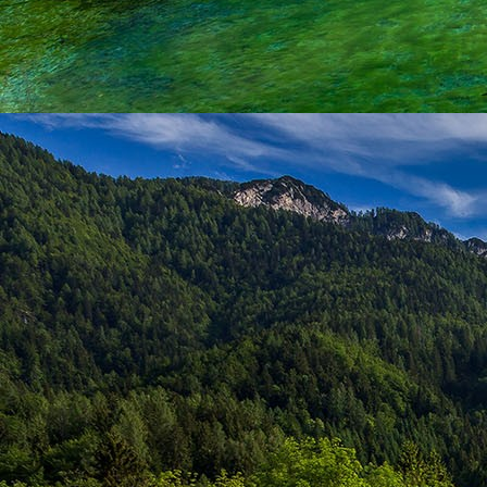
Saját belső erőket lelkemben,
S létrejőve adjon át önmagamnak en
20. hét
Csak most érzem, hogy saját léte
A kozmikus létezéstől eltávolodva
Magára maradna, önmagát kioltva
S ha csak olyan alapokra építene, ami s
Akkor voltaképpen meg kellene ölnie m
21. hét
Érzem, hogy egy külső termékenyítő 
Megerősödve ad át önmagamnak eng
S érzem, hogy a csíra érlelődik,
És a sejtelem fénnyel telítve szövődi
Saját Énem erőihez bennem.
22. hét
A kozmikus messzeségekből fakadó nap
Nagy erővel bennünk él tovább:
A lélek belső fényévé válik,
És szellemi mélységekbe világít,
Hogy hozzon olyan gyümölcsöket,
Melyek a kozmikus Énből idővel