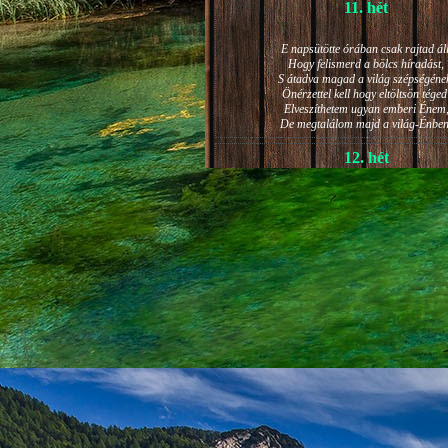
11. hét
E napsütötte órában csak rajtad áll
Hogy felismerd a bölcs híradást,
S átadva magad a világ szépségéne
Önérzettel kell hogy eltöltsön téged
Elveszíthetem ugyan emberi Énem
De megtalálom majd a világ-Énben
12. hét
JÁNOS-NAPI HANGULAT
A világ szépséges ragyogása -
Lelkem mélyéről - arra kényszerít,
Késztessem kozmikus szárnyalásr
Életem isteni képességeit:
Hogy saját lényemet elhagyjam,
S bizakodva keressem önmagam
A kozmikus hő- és fényáradatban.
13. hét
És szárnyalván érzéki magasságokb
Lelkem mélységeiben is fellobban,
S az isteni igazság szava szól
A szellem tüzének világából: