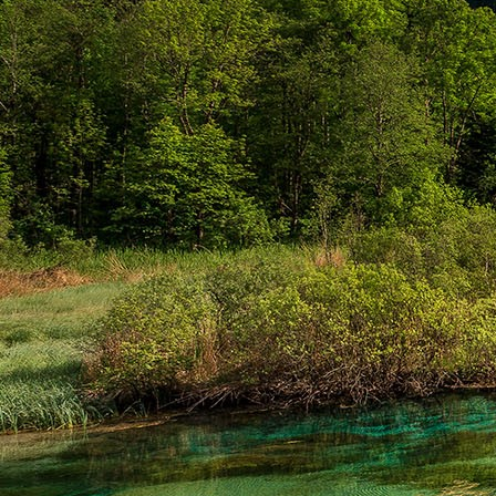
Emberi Énné érlelődnek.
23. hét
Ím, ősziesre fordul
Az érzékek ingerlő törekvése.
A fény megnyilatkozásába
Belevegyül a komor ködök fátyla.
S én a távoli térségben
Az ősz téli álmát nézem.
A nyár teljesen
Átadta önmagát nekem.
24. hét
Önmagát állandóan újrateremtve
A lélek felismeri önmagát,
S a világszellem működik tovább
Az önismeretben újra megelevenedv
S így az Én-érzék akarati gyümölcs
A lélek sötétjéből lesz megteremtve
25. hét
Csak most tagozódhat belém Énem
S ragyogva árasztja belső fényem
A tér s az idő sötétségében.