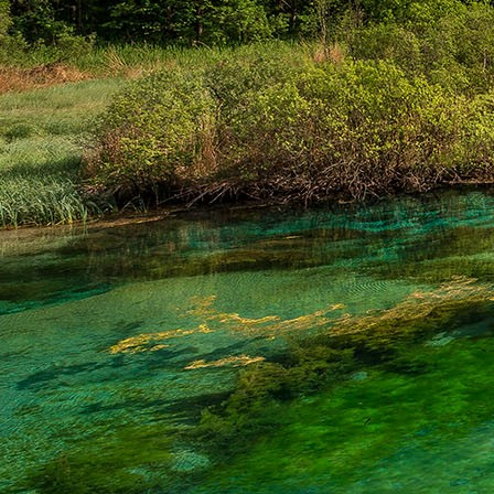
Teremjenek lelkem mélyén
Gyümölcsöt saját Énem számára.
17. hét
Így szól a kozmikus Ige,
Melyet érzékeim kapuin keresztülvi
Vezethettem lelkem mélységeibe:
Kozmikus távlataimmal töltsd be
Szellemed mélységeit, hogy majda
Megtalálhass engem - önmagadban
18. hét
Kitágíthatom-e annyira a lelkem,
Hogy a kozmikus Igével egybekeljen
Melynek csíráját már magába fogad
Úgy sejtem, hogy új erőre kapva
Lelkemet méltóvá kell tennem arra
Hogy önmagát a szellem ruhájává sza
19. hét
Hogy emlékezetemmel titkon megraga
Amit most újonnan magamba fogadt
S további törekvésem célja az legye
Hogy új erőre kapva ébresszen