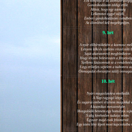
S ez tompítja le az álomszerűségig
Gondolkodásom eddigi erőit.
Ahhoz, hogy egy istenség
Lelkemmel eggyé váljék,
Emberi gondolkodásom csendben
Az álomléttel kell megelégedjen.
9. hét
A nyár előhírnökeként a kozmosz mel
Lényem lelki és szellemi részét tölti 
Saját akaratomról megfeledkezve.
Hogy lényem belevesszen a fényesség
Szellemi látásomnak ez a rendeltetés
S egy erőteljes sejtelem a tudtomra a
Önmagadat elveszejtve találj önmaga
10. hét
Nyári magaslatokra emelkedik
A Nap ragyogó lénye,
És sugarai emberi érzésem magukkal v
A kozmikus messzeségbe.
Mozgolódik bennem egy homályos sejt
S alig kivehetően tudatja velem:
Egyszer majd csak felismered:
Egy isteni lény lépett most kapcsolatba 