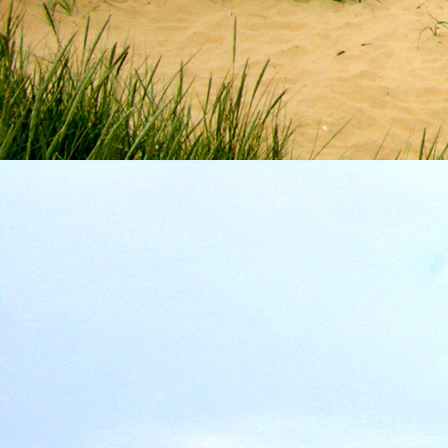
Szellemi alapjaidhoz eljutva ismerd f
Hogy rokonságban állsz a szellemme
14. hét
Átadva magam az érzékek megnyilatkozá
Elveszítettem azt, ami saját lényem haj
S már úgy tűnt, hogy a gondolkodás 
Kábulttá vált Énemet is magával raga
De ébresztőleg hatva rám az érzéki kápr
A kozmikus gondolkodás is egyre közele
15. hét
Mint akit elvarázsoltak, megérzem
A szellem működését a kozmikus fényess
Mely az érzéketlenségbe
Burkolta saját lényem,
Hogy olyan erőt adjon nekem,
Mely önmagától adódni képtelen:
Saját behatárolt Énem.
16. hét
Hogy bensőmben maradjon rejtve a szellem
Megérzésem tőlem most szigorral ezt kí
Hogy isteni adottságaim beérvén