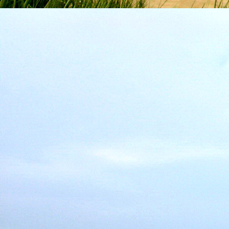
Emberi Énné érlelődnek.
23. hét
Ím, ősziesre fordul
Az érzékek ingerlő törekvése.
A fény megnyilatkozásába
Belevegyül a komor ködök fátyla.
S én a távoli térségben
Az ősz téli álmát nézem.
A nyár teljesen
Átadta önmagát nekem.
24. hét
Önmagát állandóan újrateremtve
A lélek felismeri önmagát,
S a világszellem működik tovább
Az önismeretben újra megelevenedv
S így az Én-érzék akarati gyümölcs
A lélek sötétjéből lesz megteremtve
25. hét
Csak most tagozódhat belém Énem
S ragyogva árasztja belső fényem
A tér s az idő sötétségében.