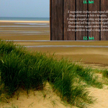
11. hét
E napsütötte órában csak rajtad áll
Hogy felismerd a bölcs híradást,
S átadva magad a világ szépségéne
Önérzettel kell hogy eltöltsön téged
Elveszíthetem ugyan emberi Énem
De megtalálom majd a világ-Énben
12. hét
JÁNOS-NAPI HANGULAT
A világ szépséges ragyogása -
Lelkem mélyéről - arra kényszerít,
Késztessem kozmikus szárnyalásr
Életem isteni képességeit:
Hogy saját lényemet elhagyjam,
S bizakodva keressem önmagam
A kozmikus hő- és fényáradatban.
13. hét
És szárnyalván érzéki magasságokb
Lelkem mélységeiben is fellobban,
S az isteni igazság szava szól
A szellem tüzének világából: