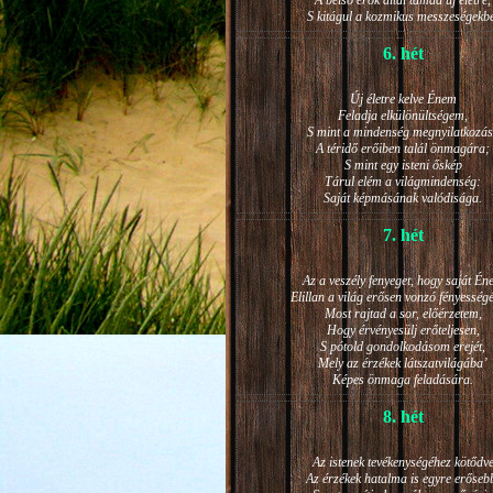
A belső erők által támad új életre,
S kitágul a kozmikus messzeségekb
6. hét
Új életre kelve Énem
Feladja elkülönültségem,
S mint a mindenség megnyilatkozá
A téridő erőiben talál önmagára;
S mint egy isteni őskép
Tárul elém a világmindenség:
Saját képmásának valódisága.
7. hét
Az a veszély fenyeget, hogy saját Én
Elillan a világ erősen vonzó fényesség
Most rajtad a sor, előérzetem,
Hogy érvényesülj erőteljesen,
S pótold gondolkodásom erejét,
Mely az érzékek látszatvilágába’
Képes önmaga feladására.
8. hét
Az istenek tevékenységéhez kötődv
Az érzékek hatalma is egyre erőseb