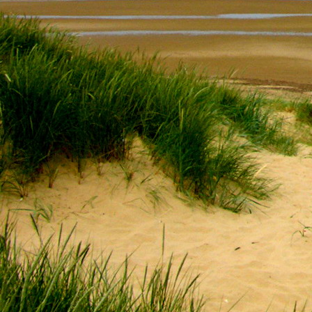
Saját belső erőket lelkemben,
S létrejőve adjon át önmagamnak en
20. hét
Csak most érzem, hogy saját léte
A kozmikus létezéstől eltávolodva
Magára maradna, önmagát kioltva
S ha csak olyan alapokra építene, ami s
Akkor voltaképpen meg kellene ölnie m
21. hét
Érzem, hogy egy külső termékenyítő 
Megerősödve ad át önmagamnak eng
S érzem, hogy a csíra érlelődik,
És a sejtelem fénnyel telítve szövődi
Saját Énem erőihez bennem.
22. hét
A kozmikus messzeségekből fakadó nap
Nagy erővel bennünk él tovább:
A lélek belső fényévé válik,
És szellemi mélységekbe világít,
Hogy hozzon olyan gyümölcsöket,
Melyek a kozmikus Énből idővel