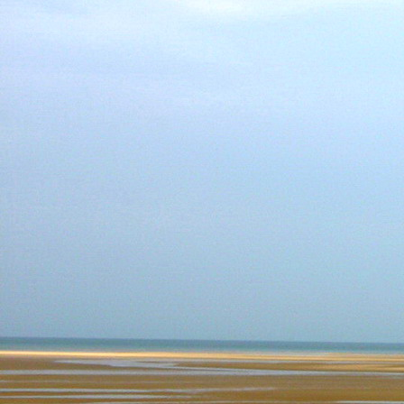
Teremjenek lelkem mélyén
Gyümölcsöt saját Énem számára.
17. hét
Így szól a kozmikus Ige,
Melyet érzékeim kapuin keresztülvi
Vezethettem lelkem mélységeibe:
Kozmikus távlataimmal töltsd be
Szellemed mélységeit, hogy majda
Megtalálhass engem - önmagadban
18. hét
Kitágíthatom-e annyira a lelkem,
Hogy a kozmikus Igével egybekeljen
Melynek csíráját már magába fogad
Úgy sejtem, hogy új erőre kapva
Lelkemet méltóvá kell tennem arra
Hogy önmagát a szellem ruhájává sza
19. hét
Hogy emlékezetemmel titkon megraga
Amit most újonnan magamba fogadt
S további törekvésem célja az legye
Hogy új erőre kapva ébresszen