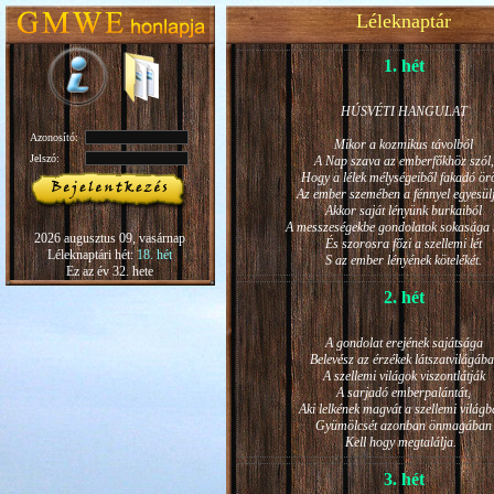
Léleknaptár
1. hét
HÚSVÉTI HANGULAT
Azonosító:
Mikor a kozmikus távolból
Jelszó:
A Nap szava az emberfőkhöz szól,
Hogy a lélek mélységeiből fakadó ö
Az ember szemében a fénnyel egyesül
Akkor saját lényünk burkaiból
A messzeségekbe gondolatok sokasága h
2026 augusztus 09, vasárnap
És szorosra főzi a szellemi lét
Léleknaptári hét:
18. hét
S az ember lényének kötelékét.
Ez az év 32. hete
2. hét
A gondolat erejének sajátsága
Belevész az érzékek látszatvilágába
A szellemi világok viszontlátják
A sarjadó emberpalántát,
Aki lelkének magvát a szellemi világb
Gyümölcsét azonban önmagában
Kell hogy megtalálja.
3. hét