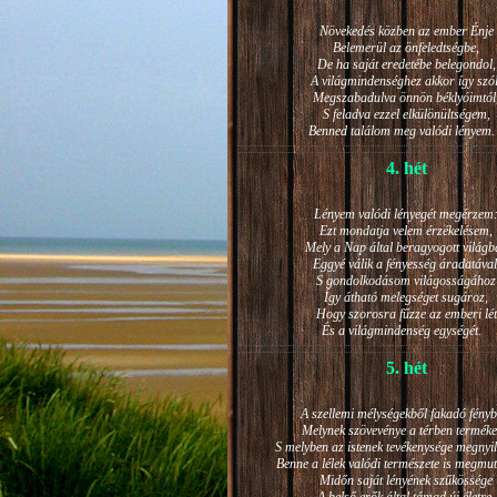
Növekedés közben az ember Énje
Belemerül az önfeledtségbe,
De ha saját eredetébe belegondol,
A világmindenséghez akkor így szól
Megszabadulva önnön béklyóimtól
S feladva ezzel elkülönültségem,
Benned találom meg valódi lénye
4. hét
Lényem valódi lényegét megérzem
Ezt mondatja velem érzékelésem,
Mely a Nap által beragyogott világb
Eggyé válik a fényesség áradatával
S gondolkodásom világosságához
Így átható melegséget sugároz,
Hogy szorosra fűzze az emberi lét
És a világmindenség egységét.
5. hét
A szellemi mélységekből fakadó fényb
Melynek szövevénye a térben terméke
S melyben az istenek tevékenysége megnyil
Benne a lélek valódi természete is megmut
Midőn saját lényének szűkössége