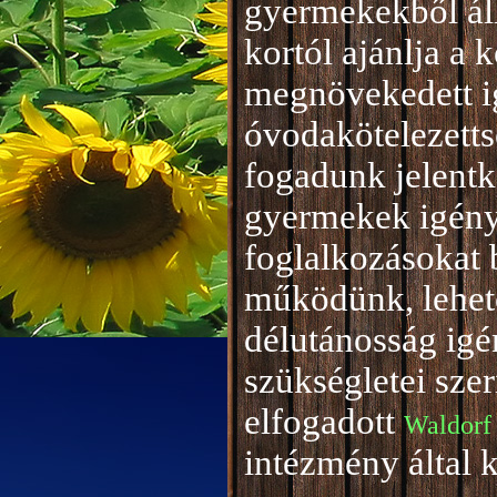
gyermekekből áll
kortól ajánlja a 
megnövekedett i
óvodakötelezetts
fogadunk jelentke
gyermekek igény
foglalkozásokat 
működünk, lehető
délutánosság igé
szükségletei sze
elfogadott
Waldorf
intézmény által 