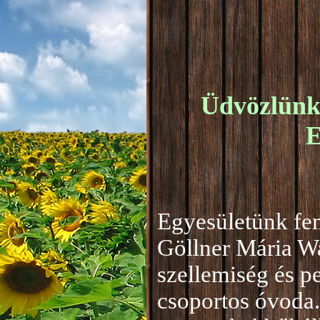
Üdvözlünk 
E
Egyesületünk fen
Göllner Mária W
szellemiség és 
csoportos óvoda.