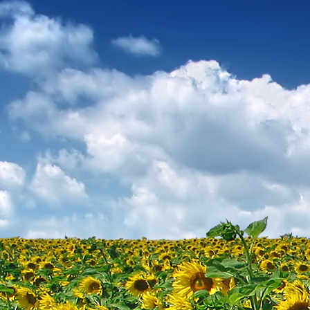
Dr. Göllner Mári
2081 Piliscsaba, B
e-mail: drgmwo
telefonszám: +3
Dr. Göllner Mári
2081 Piliscsaba, B
e-mail: vezetos
telefonszám: +3
adószám: 191757
bankszámlaszám: