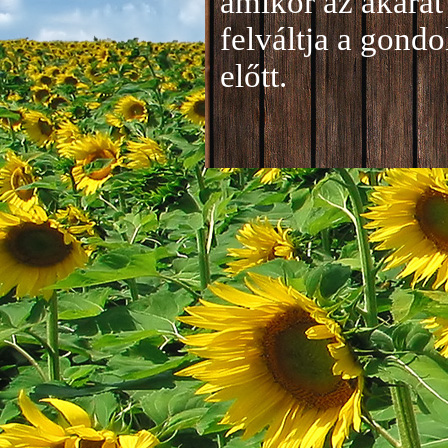
amikor az akarat 
felváltja a gond
előtt.
Jelentkezés a 20
A jelentkezéseke
folyamatosan tud
benyújtása a
je
len
történik mind el