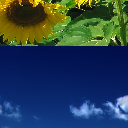
személyesen. El
drgmwo@gmail
személyesen a
20
címen tudjátok 
Kérelmeteket csa
amennyiben
min
ovi bejárata a Ke
nyíló "Kenderesi
Szeretettel várju
Elérhetőségek