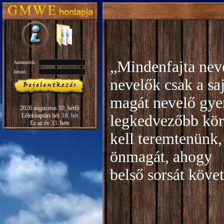
„Mindenfajta neve
Azonosító:
Jelszó:
nevelők csak a sa
magát nevelő gye
2026 augusztus 10, hétfõ
Léleknaptári hét:
18. hét
legkedvezőbb kör
Ez az év 33. hete
kell teremtenünk,
önmagát, ahogy
b
első sorsát köve
Rudo