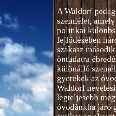
A Waldorf pedag
szemlélet, amely 
politikai különb
fejlődésében hár
szakasz második 
öntudatra ébredé
különálló személ
gyerekek az óvod
Waldorf nevelési
legteljesebb meg
óvodánkba járó 