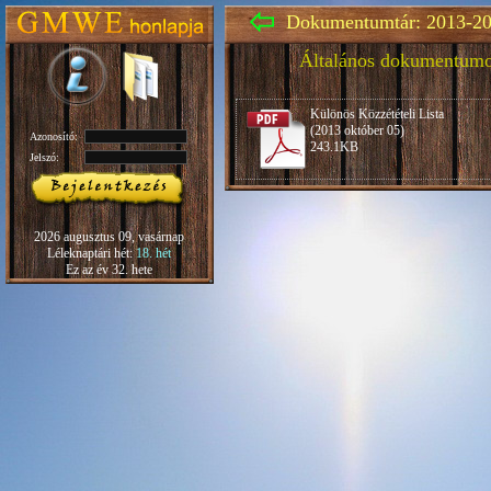
Dokumentumtár: 2013-20
Általános dokumentum
Különös Közzétételi Lista
(2013 október 05)
Azonosító:
243.1KB
Jelszó:
2026 augusztus 09, vasárnap
Léleknaptári hét:
18. hét
Ez az év 32. hete