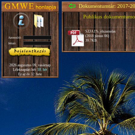
Dokumentumtár: 2017-20
Publikus dokumentumo
SZJA1%_elszamolas
(2018 június 06)
Azonosító:
39.7KB
Jelszó:
2026 augusztus 09, vasárnap
Léleknaptári hét:
18. hét
Ez az év 32. hete