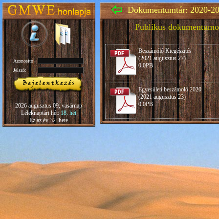
Dokumentumtár: 2020-20
Publikus dokumentumo
Beszámóló Kiegészítés
(2021 augusztus 27)
Azonosító:
0.0PB
Jelszó:
Egyesületi beszámoló 2020
(2021 augusztus 23)
0.0PB
2026 augusztus 09, vasárnap
Léleknaptári hét:
18. hét
Ez az év 32. hete