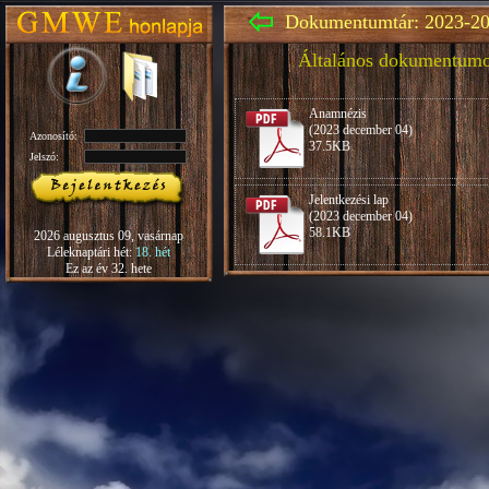
Dokumentumtár: 2023-20
Általános dokumentum
Anamnézis
(2023 december 04)
Azonosító:
37.5KB
Jelszó:
Jelentkezési lap
(2023 december 04)
58.1KB
2026 augusztus 09, vasárnap
Léleknaptári hét:
18. hét
Ez az év 32. hete