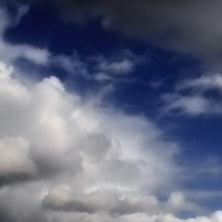
Teremjenek lelkem mélyén
Gyümölcsöt saját Énem számára.
17. hét
Így szól a kozmikus Ige,
Melyet érzékeim kapuin keresztülvi
Vezethettem lelkem mélységeibe:
Kozmikus távlataimmal töltsd be
Szellemed mélységeit, hogy majda
Megtalálhass engem - önmagadban
18. hét
Kitágíthatom-e annyira a lelkem,
Hogy a kozmikus Igével egybekeljen
Melynek csíráját már magába fogad
Úgy sejtem, hogy új erőre kapva
Lelkemet méltóvá kell tennem arra
Hogy önmagát a szellem ruhájává sza
19. hét
Hogy emlékezetemmel titkon megraga
Amit most újonnan magamba fogadt
S további törekvésem célja az legye
Hogy új erőre kapva ébresszen