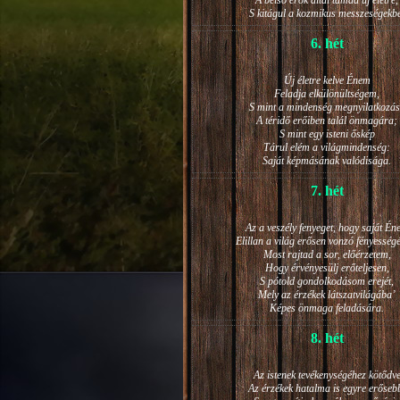
A belső erők által támad új életre,
S kitágul a kozmikus messzeségekb
6. hét
Új életre kelve Énem
Feladja elkülönültségem,
S mint a mindenség megnyilatkozá
A téridő erőiben talál önmagára;
S mint egy isteni őskép
Tárul elém a világmindenség:
Saját képmásának valódisága.
7. hét
Az a veszély fenyeget, hogy saját Én
Elillan a világ erősen vonzó fényesség
Most rajtad a sor, előérzetem,
Hogy érvényesülj erőteljesen,
S pótold gondolkodásom erejét,
Mely az érzékek látszatvilágába’
Képes önmaga feladására.
8. hét
Az istenek tevékenységéhez kötődv
Az érzékek hatalma is egyre erőseb