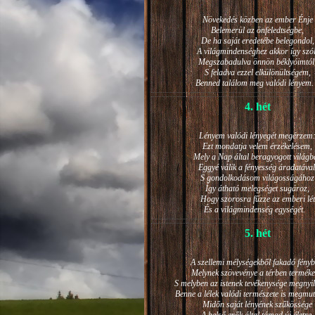
Növekedés közben az ember Énje
Belemerül az önfeledtségbe,
De ha saját eredetébe belegondol,
A világmindenséghez akkor így szól
Megszabadulva önnön béklyóimtól
S feladva ezzel elkülönültségem,
Benned találom meg valódi lénye
4. hét
Lényem valódi lényegét megérzem
Ezt mondatja velem érzékelésem,
Mely a Nap által beragyogott világb
Eggyé válik a fényesség áradatával
S gondolkodásom világosságához
Így átható melegséget sugároz,
Hogy szorosra fűzze az emberi lét
És a világmindenség egységét.
5. hét
A szellemi mélységekből fakadó fényb
Melynek szövevénye a térben terméke
S melyben az istenek tevékenysége megnyil
Benne a lélek valódi természete is megmut
Midőn saját lényének szűkössége