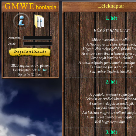
Léleknaptár
1. hét
HÚSVÉTI HANGULAT
Azonosító:
Mikor a kozmikus távolból
Jelszó:
A Nap szava az emberfőkhöz szól,
Hogy a lélek mélységeiből fakadó ö
Az ember szemében a fénnyel egyesül
Akkor saját lényünk burkaiból
A messzeségekbe gondolatok sokasága h
2026 augusztus 07, péntek
És szorosra főzi a szellemi lét
Léleknaptári hét:
18. hét
S az ember lényének kötelékét.
Ez az év 32. hete
2. hét
A gondolat erejének sajátsága
Belevész az érzékek látszatvilágába
A szellemi világok viszontlátják
A sarjadó emberpalántát,
Aki lelkének magvát a szellemi világb
Gyümölcsét azonban önmagában
Kell hogy megtalálja.
3. hét