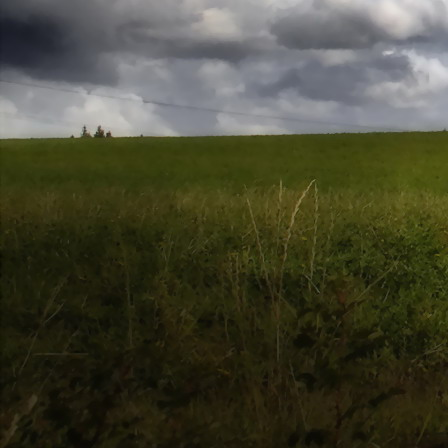
Saját belső erőket lelkemben,
S létrejőve adjon át önmagamnak en
20. hét
Csak most érzem, hogy saját léte
A kozmikus létezéstől eltávolodva
Magára maradna, önmagát kioltva
S ha csak olyan alapokra építene, ami s
Akkor voltaképpen meg kellene ölnie m
21. hét
Érzem, hogy egy külső termékenyítő 
Megerősödve ad át önmagamnak eng
S érzem, hogy a csíra érlelődik,
És a sejtelem fénnyel telítve szövődi
Saját Énem erőihez bennem.
22. hét
A kozmikus messzeségekből fakadó nap
Nagy erővel bennünk él tovább:
A lélek belső fényévé válik,
És szellemi mélységekbe világít,
Hogy hozzon olyan gyümölcsöket,
Melyek a kozmikus Énből idővel