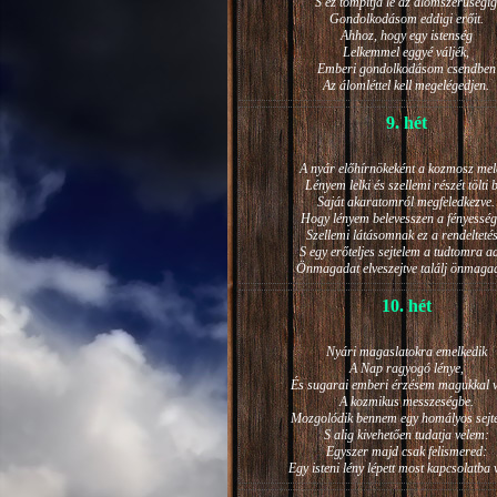
S ez tompítja le az álomszerűségig
Gondolkodásom eddigi erőit.
Ahhoz, hogy egy istenség
Lelkemmel eggyé váljék,
Emberi gondolkodásom csendben
Az álomléttel kell megelégedjen.
9. hét
A nyár előhírnökeként a kozmosz mel
Lényem lelki és szellemi részét tölti 
Saját akaratomról megfeledkezve.
Hogy lényem belevesszen a fényesség
Szellemi látásomnak ez a rendeltetés
S egy erőteljes sejtelem a tudtomra a
Önmagadat elveszejtve találj önmaga
10. hét
Nyári magaslatokra emelkedik
A Nap ragyogó lénye,
És sugarai emberi érzésem magukkal v
A kozmikus messzeségbe.
Mozgolódik bennem egy homályos sejt
S alig kivehetően tudatja velem:
Egyszer majd csak felismered:
Egy isteni lény lépett most kapcsolatba 