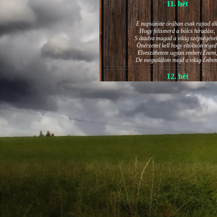
11. hét
E napsütötte órában csak rajtad áll
Hogy felismerd a bölcs híradást,
S átadva magad a világ szépségéne
Önérzettel kell hogy eltöltsön téged
Elveszíthetem ugyan emberi Énem
De megtalálom majd a világ-Énben
12. hét
JÁNOS-NAPI HANGULAT
A világ szépséges ragyogása -
Lelkem mélyéről - arra kényszerít,
Késztessem kozmikus szárnyalásr
Életem isteni képességeit:
Hogy saját lényemet elhagyjam,
S bizakodva keressem önmagam
A kozmikus hő- és fényáradatban.
13. hét
És szárnyalván érzéki magasságokb
Lelkem mélységeiben is fellobban,
S az isteni igazság szava szól
A szellem tüzének világából: