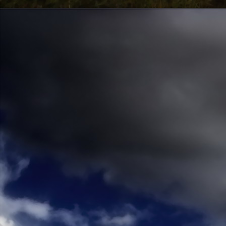
Emberi Énné érlelődnek.
23. hét
Ím, ősziesre fordul
Az érzékek ingerlő törekvése.
A fény megnyilatkozásába
Belevegyül a komor ködök fátyla.
S én a távoli térségben
Az ősz téli álmát nézem.
A nyár teljesen
Átadta önmagát nekem.
24. hét
Önmagát állandóan újrateremtve
A lélek felismeri önmagát,
S a világszellem működik tovább
Az önismeretben újra megelevenedv
S így az Én-érzék akarati gyümölcs
A lélek sötétjéből lesz megteremtve
25. hét
Csak most tagozódhat belém Énem
S ragyogva árasztja belső fényem
A tér s az idő sötétségében.