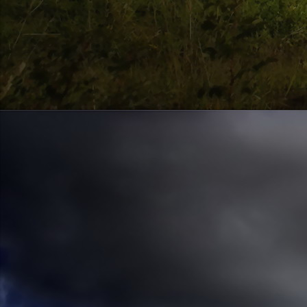
Szellemi alapjaidhoz eljutva ismerd f
Hogy rokonságban állsz a szellemme
14. hét
Átadva magam az érzékek megnyilatkozá
Elveszítettem azt, ami saját lényem haj
S már úgy tűnt, hogy a gondolkodás 
Kábulttá vált Énemet is magával raga
De ébresztőleg hatva rám az érzéki kápr
A kozmikus gondolkodás is egyre közele
15. hét
Mint akit elvarázsoltak, megérzem
A szellem működését a kozmikus fényess
Mely az érzéketlenségbe
Burkolta saját lényem,
Hogy olyan erőt adjon nekem,
Mely önmagától adódni képtelen:
Saját behatárolt Énem.
16. hét
Hogy bensőmben maradjon rejtve a szellem
Megérzésem tőlem most szigorral ezt kí
Hogy isteni adottságaim beérvén