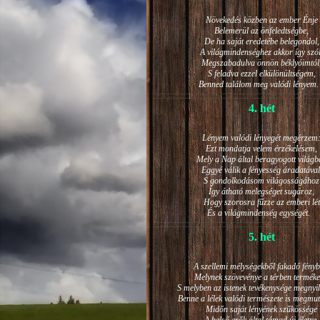
Növekedés közben az ember Énje
Belemerül az önfeledtségbe,
De ha saját eredetébe belegondol,
A világmindenséghez akkor így szól
Megszabadulva önnön béklyóimtól
S feladva ezzel elkülönültségem,
Benned találom meg valódi lénye
4. hét
Lényem valódi lényegét megérzem
Ezt mondatja velem érzékelésem,
Mely a Nap által beragyogott világb
Eggyé válik a fényesség áradatával
S gondolkodásom világosságához
Így átható melegséget sugároz,
Hogy szorosra fűzze az emberi lét
És a világmindenség egységét.
5. hét
A szellemi mélységekből fakadó fényb
Melynek szövevénye a térben terméke
S melyben az istenek tevékenysége megnyil
Benne a lélek valódi természete is megmut
Midőn saját lényének szűkössége