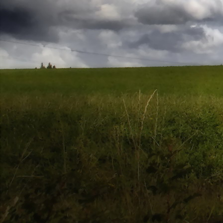
Saját belső erőket lelkemben,
S létrejőve adjon át önmagamnak en
20. hét
Csak most érzem, hogy saját léte
A kozmikus létezéstől eltávolodva
Magára maradna, önmagát kioltva
S ha csak olyan alapokra építene, ami s
Akkor voltaképpen meg kellene ölnie m
21. hét
Érzem, hogy egy külső termékenyítő 
Megerősödve ad át önmagamnak eng
S érzem, hogy a csíra érlelődik,
És a sejtelem fénnyel telítve szövődi
Saját Énem erőihez bennem.
22. hét
A kozmikus messzeségekből fakadó nap
Nagy erővel bennünk él tovább:
A lélek belső fényévé válik,
És szellemi mélységekbe világít,
Hogy hozzon olyan gyümölcsöket,
Melyek a kozmikus Énből idővel