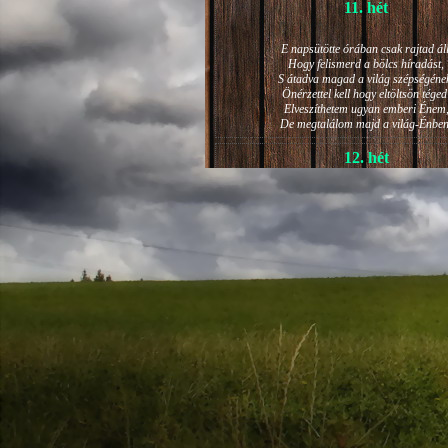
11. hét
E napsütötte órában csak rajtad áll
Hogy felismerd a bölcs híradást,
S átadva magad a világ szépségéne
Önérzettel kell hogy eltöltsön téged
Elveszíthetem ugyan emberi Énem
De megtalálom majd a világ-Énben
12. hét
JÁNOS-NAPI HANGULAT
A világ szépséges ragyogása -
Lelkem mélyéről - arra kényszerít,
Késztessem kozmikus szárnyalásr
Életem isteni képességeit:
Hogy saját lényemet elhagyjam,
S bizakodva keressem önmagam
A kozmikus hő- és fényáradatban.
13. hét
És szárnyalván érzéki magasságokb
Lelkem mélységeiben is fellobban,
S az isteni igazság szava szól
A szellem tüzének világából: