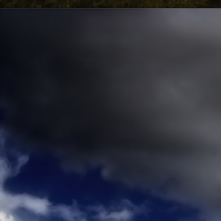
Emberi Énné érlelődnek.
23. hét
Ím, ősziesre fordul
Az érzékek ingerlő törekvése.
A fény megnyilatkozásába
Belevegyül a komor ködök fátyla.
S én a távoli térségben
Az ősz téli álmát nézem.
A nyár teljesen
Átadta önmagát nekem.
24. hét
Önmagát állandóan újrateremtve
A lélek felismeri önmagát,
S a világszellem működik tovább
Az önismeretben újra megelevenedv
S így az Én-érzék akarati gyümölcs
A lélek sötétjéből lesz megteremtve
25. hét
Csak most tagozódhat belém Énem
S ragyogva árasztja belső fényem
A tér s az idő sötétségében.