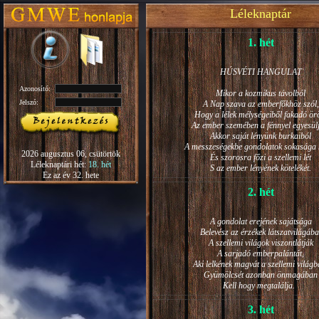
Léleknaptár
1. hét
HÚSVÉTI HANGULAT
Azonosító:
Mikor a kozmikus távolból
Jelszó:
A Nap szava az emberfőkhöz szól,
Hogy a lélek mélységeiből fakadó ö
Az ember szemében a fénnyel egyesül
Akkor saját lényünk burkaiból
A messzeségekbe gondolatok sokasága h
2026 augusztus 06, csütörtök
És szorosra főzi a szellemi lét
Léleknaptári hét:
18. hét
S az ember lényének kötelékét.
Ez az év 32. hete
2. hét
A gondolat erejének sajátsága
Belevész az érzékek látszatvilágába
A szellemi világok viszontlátják
A sarjadó emberpalántát,
Aki lelkének magvát a szellemi világb
Gyümölcsét azonban önmagában
Kell hogy megtalálja.
3. hét