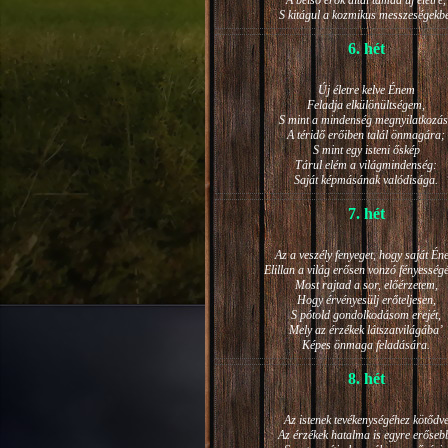
A belső erők által támad új életre,
S kitágul a kozmikus messzeségekb
6. hét
Új életre kelve Énem
Feladja elkülönültségem,
S mint a mindenség megnyilatkozá
A téridő erőiben talál önmagára;
S mint egy isteni őskép
Tárul elém a világmindenség:
Saját képmásának valódisága.
7. hét
Az a veszély fenyeget, hogy saját Én
Elillan a világ erősen vonzó fényesség
Most rajtad a sor, előérzetem,
Hogy érvényesülj erőteljesen,
S pótold gondolkodásom erejét,
Mely az érzékek látszatvilágába’
Képes önmaga feladására.
8. hét
Az istenek tevékenységéhez kötődv
Az érzékek hatalma is egyre erőseb