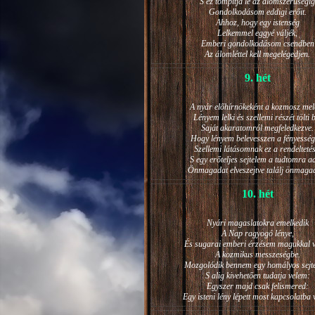
S ez tompítja le az álomszerűségig
Gondolkodásom eddigi erőit.
Ahhoz, hogy egy istenség
Lelkemmel eggyé váljék,
Emberi gondolkodásom csendben
Az álomléttel kell megelégedjen.
9. hét
A nyár előhírnökeként a kozmosz mel
Lényem lelki és szellemi részét tölti 
Saját akaratomról megfeledkezve.
Hogy lényem belevesszen a fényesség
Szellemi látásomnak ez a rendeltetés
S egy erőteljes sejtelem a tudtomra a
Önmagadat elveszejtve találj önmaga
10. hét
Nyári magaslatokra emelkedik
A Nap ragyogó lénye,
És sugarai emberi érzésem magukkal v
A kozmikus messzeségbe.
Mozgolódik bennem egy homályos sejt
S alig kivehetően tudatja velem:
Egyszer majd csak felismered:
Egy isteni lény lépett most kapcsolatba 