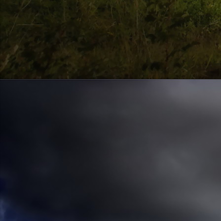
Szellemi alapjaidhoz eljutva ismerd f
Hogy rokonságban állsz a szellemme
14. hét
Átadva magam az érzékek megnyilatkozá
Elveszítettem azt, ami saját lényem haj
S már úgy tűnt, hogy a gondolkodás 
Kábulttá vált Énemet is magával raga
De ébresztőleg hatva rám az érzéki kápr
A kozmikus gondolkodás is egyre közele
15. hét
Mint akit elvarázsoltak, megérzem
A szellem működését a kozmikus fényess
Mely az érzéketlenségbe
Burkolta saját lényem,
Hogy olyan erőt adjon nekem,
Mely önmagától adódni képtelen:
Saját behatárolt Énem.
16. hét
Hogy bensőmben maradjon rejtve a szellem
Megérzésem tőlem most szigorral ezt kí
Hogy isteni adottságaim beérvén