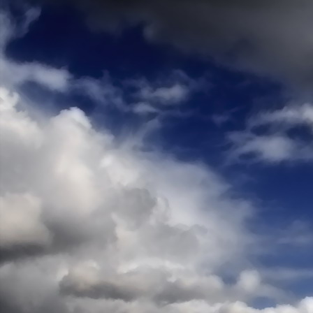
Teremjenek lelkem mélyén
Gyümölcsöt saját Énem számára.
17. hét
Így szól a kozmikus Ige,
Melyet érzékeim kapuin keresztülvi
Vezethettem lelkem mélységeibe:
Kozmikus távlataimmal töltsd be
Szellemed mélységeit, hogy majda
Megtalálhass engem - önmagadban
18. hét
Kitágíthatom-e annyira a lelkem,
Hogy a kozmikus Igével egybekeljen
Melynek csíráját már magába fogad
Úgy sejtem, hogy új erőre kapva
Lelkemet méltóvá kell tennem arra
Hogy önmagát a szellem ruhájává sza
19. hét
Hogy emlékezetemmel titkon megraga
Amit most újonnan magamba fogadt
S további törekvésem célja az legye
Hogy új erőre kapva ébresszen