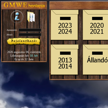
Azonosító:
Jelszó:
2026 augusztus 06, csütörtök
Léleknaptári hét:
18. hét
Ez az év 32. hete