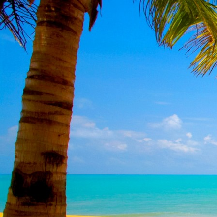
Dr. Göllner Mári
2081 Piliscsaba, B
e-mail: drgmwo
telefonszám: +3
Dr. Göllner Mári
2081 Piliscsaba, B
e-mail: vezetos
telefonszám: +3
adószám: 191757
bankszámlaszám: