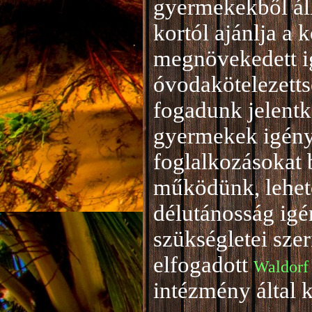
gyermekekből áll
kortól ajánlja a 
megnövekedett i
óvodakötelezetts
fogadunk jelentke
gyermekek igény
foglalkozásokat 
működünk, lehető
délutánosság igé
szükségletei sze
elfogadott
Waldorf
intézmény által 