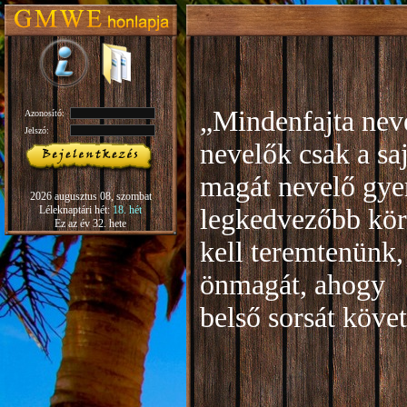
„Mindenfajta neve
Azonosító:
Jelszó:
nevelők csak a sa
magát nevelő gye
2026 augusztus 08, szombat
Léleknaptári hét:
18. hét
legkedvezőbb kör
Ez az év 32. hete
kell teremtenünk,
önmagát, ahogy
b
első sorsát köve
Rudo