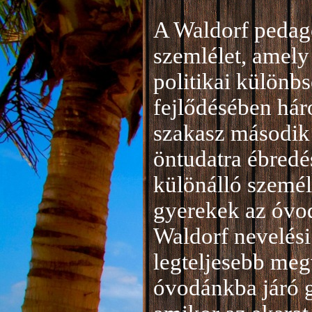
A Waldorf pedag
szemlélet, amely 
politikai különb
fejlődésében hár
szakasz második 
öntudatra ébredé
különálló személ
gyerekek az óvod
Waldorf nevelési
legteljesebb meg
óvodánkba járó 