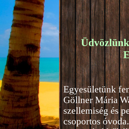
Üdvözlünk 
E
Egyesületünk fen
Göllner Mária W
szellemiség és 
csoportos óvoda.