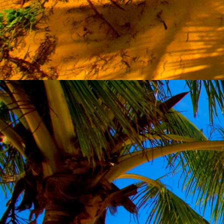
személyesen. El
drgmwo@gmail
személyesen a
20
címen tudjátok 
Kérelmeteket csa
amennyiben
min
ovi bejárata a Ke
nyíló "Kenderesi
Szeretettel várju
Elérhetőségek