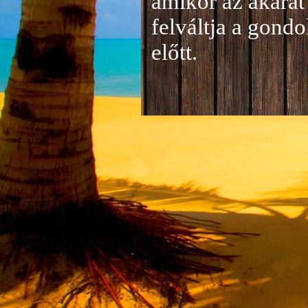
amikor az akarat 
felváltja a gond
előtt.
Jelentkezés a 20
A jelentkezéseke
folyamatosan tud
benyújtása a
je
len
történik mind el