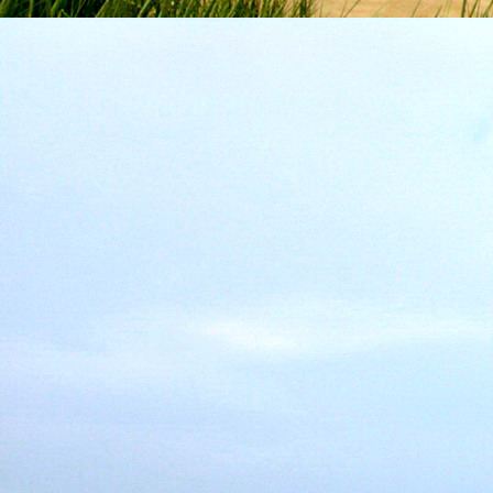
Emberi Énné érlelődnek.
23. hét
Ím, ősziesre fordul
Az érzékek ingerlő törekvése.
A fény megnyilatkozásába
Belevegyül a komor ködök fátyla.
S én a távoli térségben
Az ősz téli álmát nézem.
A nyár teljesen
Átadta önmagát nekem.
24. hét
Önmagát állandóan újrateremtve
A lélek felismeri önmagát,
S a világszellem működik tovább
Az önismeretben újra megelevenedv
S így az Én-érzék akarati gyümölcs
A lélek sötétjéből lesz megteremtve
25. hét
Csak most tagozódhat belém Énem
S ragyogva árasztja belső fényem
A tér s az idő sötétségében.