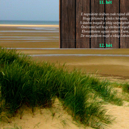
11. hét
E napsütötte órában csak rajtad áll
Hogy felismerd a bölcs híradást,
S átadva magad a világ szépségéne
Önérzettel kell hogy eltöltsön téged
Elveszíthetem ugyan emberi Énem
De megtalálom majd a világ-Énben
12. hét
JÁNOS-NAPI HANGULAT
A világ szépséges ragyogása -
Lelkem mélyéről - arra kényszerít,
Késztessem kozmikus szárnyalásr
Életem isteni képességeit:
Hogy saját lényemet elhagyjam,
S bizakodva keressem önmagam
A kozmikus hő- és fényáradatban.
13. hét
És szárnyalván érzéki magasságokb
Lelkem mélységeiben is fellobban,
S az isteni igazság szava szól
A szellem tüzének világából: