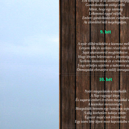
S ez tompítja le az álomszerűségig
Gondolkodásom eddigi erőit.
Ahhoz, hogy egy istenség
Lelkemmel eggyé váljék,
Emberi gondolkodásom csendben
Az álomléttel kell megelégedjen.
9. hét
A nyár előhírnökeként a kozmosz mel
Lényem lelki és szellemi részét tölti 
Saját akaratomról megfeledkezve.
Hogy lényem belevesszen a fényesség
Szellemi látásomnak ez a rendeltetés
S egy erőteljes sejtelem a tudtomra a
Önmagadat elveszejtve találj önmaga
10. hét
Nyári magaslatokra emelkedik
A Nap ragyogó lénye,
És sugarai emberi érzésem magukkal v
A kozmikus messzeségbe.
Mozgolódik bennem egy homályos sejt
S alig kivehetően tudatja velem:
Egyszer majd csak felismered:
Egy isteni lény lépett most kapcsolatba 