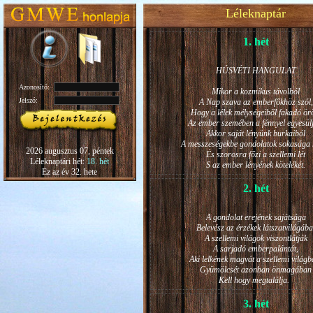
Léleknaptár
1. hét
HÚSVÉTI HANGULAT
Azonosító:
Mikor a kozmikus távolból
Jelszó:
A Nap szava az emberfőkhöz szól,
Hogy a lélek mélységeiből fakadó ö
Az ember szemében a fénnyel egyesül
Akkor saját lényünk burkaiból
A messzeségekbe gondolatok sokasága h
2026 augusztus 07, péntek
És szorosra főzi a szellemi lét
Léleknaptári hét:
18. hét
S az ember lényének kötelékét.
Ez az év 32. hete
2. hét
A gondolat erejének sajátsága
Belevész az érzékek látszatvilágába
A szellemi világok viszontlátják
A sarjadó emberpalántát,
Aki lelkének magvát a szellemi világb
Gyümölcsét azonban önmagában
Kell hogy megtalálja.
3. hét