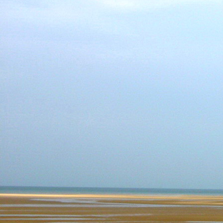
Teremjenek lelkem mélyén
Gyümölcsöt saját Énem számára.
17. hét
Így szól a kozmikus Ige,
Melyet érzékeim kapuin keresztülvi
Vezethettem lelkem mélységeibe:
Kozmikus távlataimmal töltsd be
Szellemed mélységeit, hogy majda
Megtalálhass engem - önmagadban
18. hét
Kitágíthatom-e annyira a lelkem,
Hogy a kozmikus Igével egybekeljen
Melynek csíráját már magába fogad
Úgy sejtem, hogy új erőre kapva
Lelkemet méltóvá kell tennem arra
Hogy önmagát a szellem ruhájává sza
19. hét
Hogy emlékezetemmel titkon megraga
Amit most újonnan magamba fogadt
S további törekvésem célja az legye
Hogy új erőre kapva ébresszen