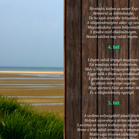
Növekedés közben az ember Énje
Belemerül az önfeledtségbe,
De ha saját eredetébe belegondol,
A világmindenséghez akkor így szól
Megszabadulva önnön béklyóimtól
S feladva ezzel elkülönültségem,
Benned találom meg valódi lénye
4. hét
Lényem valódi lényegét megérzem
Ezt mondatja velem érzékelésem,
Mely a Nap által beragyogott világb
Eggyé válik a fényesség áradatával
S gondolkodásom világosságához
Így átható melegséget sugároz,
Hogy szorosra fűzze az emberi lét
És a világmindenség egységét.
5. hét
A szellemi mélységekből fakadó fényb
Melynek szövevénye a térben terméke
S melyben az istenek tevékenysége megnyil
Benne a lélek valódi természete is megmut
Midőn saját lényének szűkössége