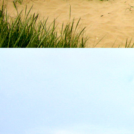
Szellemi alapjaidhoz eljutva ismerd f
Hogy rokonságban állsz a szellemme
14. hét
Átadva magam az érzékek megnyilatkozá
Elveszítettem azt, ami saját lényem haj
S már úgy tűnt, hogy a gondolkodás 
Kábulttá vált Énemet is magával raga
De ébresztőleg hatva rám az érzéki kápr
A kozmikus gondolkodás is egyre közele
15. hét
Mint akit elvarázsoltak, megérzem
A szellem működését a kozmikus fényess
Mely az érzéketlenségbe
Burkolta saját lényem,
Hogy olyan erőt adjon nekem,
Mely önmagától adódni képtelen:
Saját behatárolt Énem.
16. hét
Hogy bensőmben maradjon rejtve a szellem
Megérzésem tőlem most szigorral ezt kí
Hogy isteni adottságaim beérvén