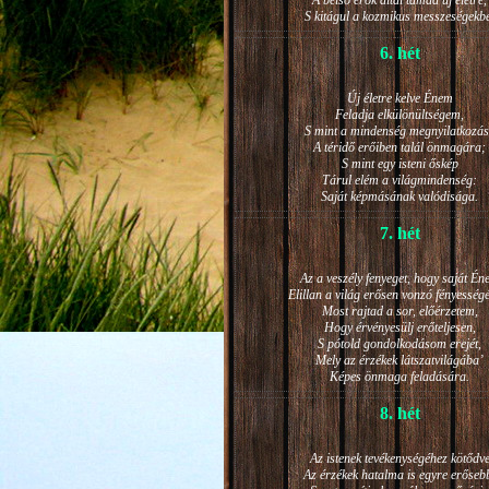
A belső erők által támad új életre,
S kitágul a kozmikus messzeségekb
6. hét
Új életre kelve Énem
Feladja elkülönültségem,
S mint a mindenség megnyilatkozá
A téridő erőiben talál önmagára;
S mint egy isteni őskép
Tárul elém a világmindenség:
Saját képmásának valódisága.
7. hét
Az a veszély fenyeget, hogy saját Én
Elillan a világ erősen vonzó fényesség
Most rajtad a sor, előérzetem,
Hogy érvényesülj erőteljesen,
S pótold gondolkodásom erejét,
Mely az érzékek látszatvilágába’
Képes önmaga feladására.
8. hét
Az istenek tevékenységéhez kötődv
Az érzékek hatalma is egyre erőseb