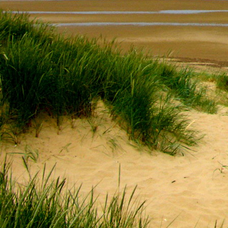
Saját belső erőket lelkemben,
S létrejőve adjon át önmagamnak en
20. hét
Csak most érzem, hogy saját léte
A kozmikus létezéstől eltávolodva
Magára maradna, önmagát kioltva
S ha csak olyan alapokra építene, ami s
Akkor voltaképpen meg kellene ölnie m
21. hét
Érzem, hogy egy külső termékenyítő 
Megerősödve ad át önmagamnak eng
S érzem, hogy a csíra érlelődik,
És a sejtelem fénnyel telítve szövődi
Saját Énem erőihez bennem.
22. hét
A kozmikus messzeségekből fakadó nap
Nagy erővel bennünk él tovább:
A lélek belső fényévé válik,
És szellemi mélységekbe világít,
Hogy hozzon olyan gyümölcsöket,
Melyek a kozmikus Énből idővel