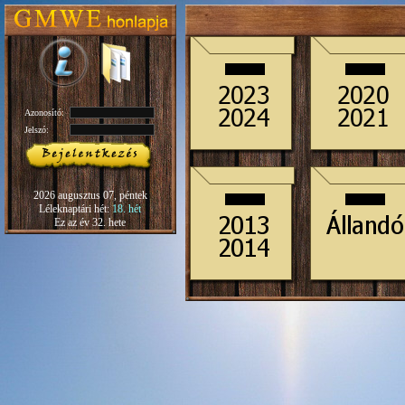
Azonosító:
Jelszó:
2026 augusztus 07, péntek
Léleknaptári hét:
18. hét
Ez az év 32. hete