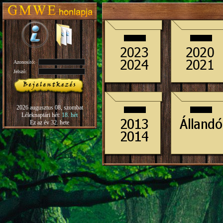
Azonosító:
Jelszó:
2026 augusztus 08, szombat
Léleknaptári hét:
18. hét
Ez az év 32. hete