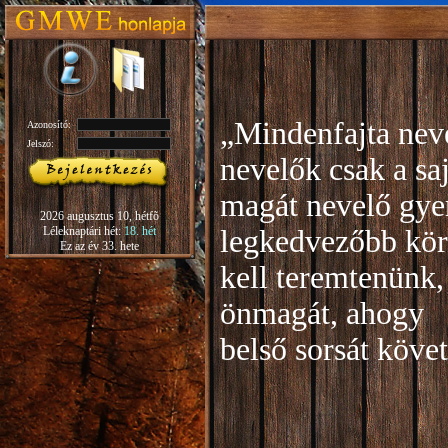
„Mindenfajta neve
Azonosító:
Jelszó:
nevelők csak a sa
magát nevelő gye
2026 augusztus 10, hétfõ
Léleknaptári hét:
18. hét
legkedvezőbb kör
Ez az év 33. hete
kell teremtenünk,
önmagát, ahogy
b
első sorsát köve
Rudo