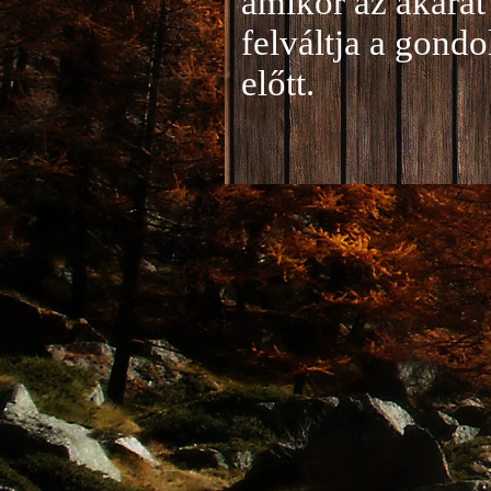
amikor az akarat 
felváltja a gond
előtt.
Jelentkezés a 20
A jelentkezéseke
folyamatosan tud
benyújtása a
je
len
történik mind el