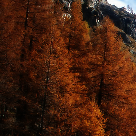
Dr. Göllner Mári
2081 Piliscsaba, B
e-mail: drgmwo
telefonszám: +3
Dr. Göllner Mári
2081 Piliscsaba, B
e-mail: vezetos
telefonszám: +3
adószám: 191757
bankszámlaszám: