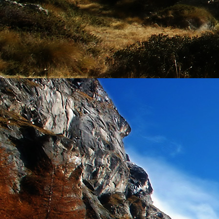
személyesen. El
drgmwo@gmail
személyesen a
20
címen tudjátok 
Kérelmeteket csa
amennyiben
min
ovi bejárata a Ke
nyíló "Kenderesi
Szeretettel várju
Elérhetőségek