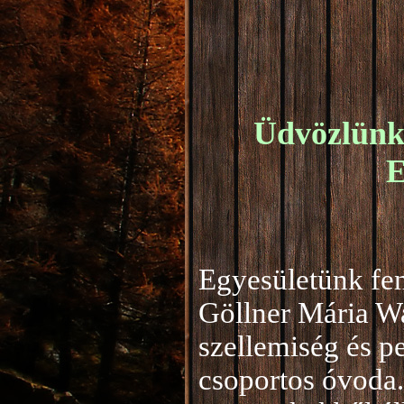
Üdvözlünk 
E
Egyesületünk fen
Göllner Mária W
szellemiség és 
csoportos óvoda.