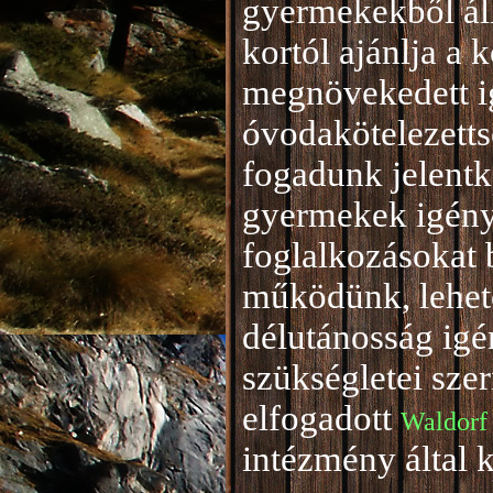
gyermekekből áll
kortól ajánlja a 
megnövekedett i
óvodakötelezetts
fogadunk jelentke
gyermekek igény
foglalkozásokat 
működünk, lehető
délutánosság igé
szükségletei sze
elfogadott
Waldorf
intézmény által 