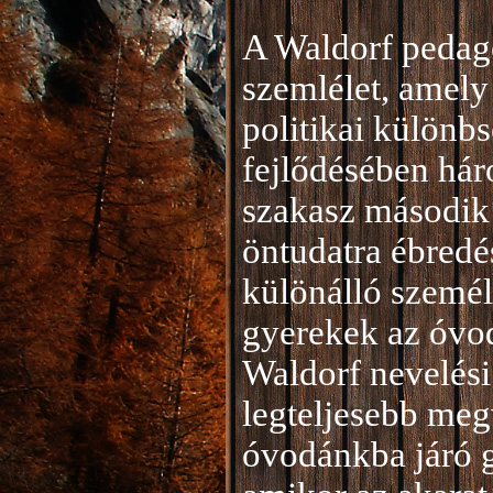
A Waldorf pedag
szemlélet, amely 
politikai különb
fejlődésében hár
szakasz második 
öntudatra ébredé
különálló személ
gyerekek az óvod
Waldorf nevelési
legteljesebb meg
óvodánkba járó 