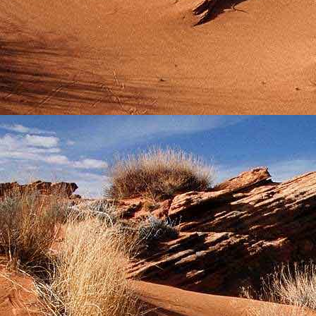
személyesen. El
drgmwo@gmail
személyesen a
20
címen tudjátok 
Kérelmeteket csa
amennyiben
min
ovi bejárata a Ke
nyíló "Kenderesi
Szeretettel várju
Elérhetőségek