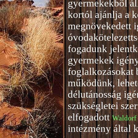
gyermekekből áll
kortól ajánlja a 
megnövekedett i
óvodakötelezetts
fogadunk jelentke
gyermekek igény
foglalkozásokat 
működünk, lehető
délutánosság igé
szükségletei sze
elfogadott
Waldorf
intézmény által 