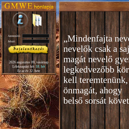
„Mindenfajta neve
Azonosító:
Jelszó:
nevelők csak a sa
magát nevelő gye
2026 augusztus 09, vasárnap
Léleknaptári hét:
18. hét
legkedvezőbb kör
Ez az év 32. hete
kell teremtenünk,
önmagát, ahogy
b
első sorsát köve
Rudo