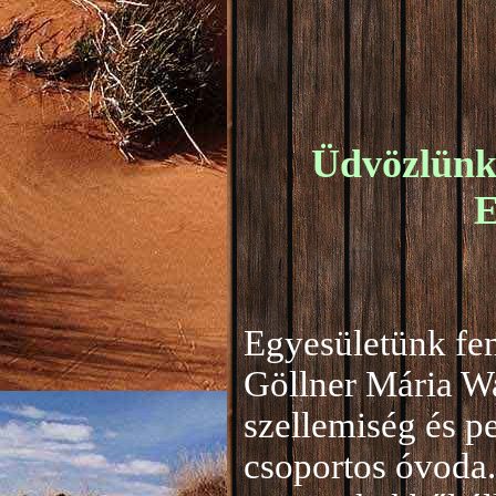
Üdvözlünk 
E
Egyesületünk fen
Göllner Mária W
szellemiség és 
csoportos óvoda.