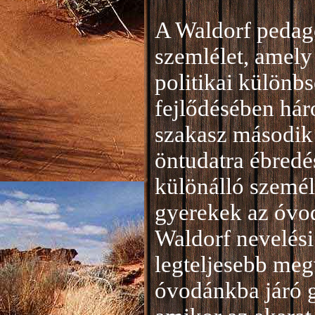
A Waldorf pedag
szemlélet, amely 
politikai különb
fejlődésében hár
szakasz második 
öntudatra ébredé
különálló személ
gyerekek az óvod
Waldorf nevelési
legteljesebb meg
óvodánkba járó 