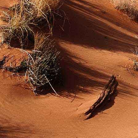
Dr. Göllner Mári
2081 Piliscsaba, B
e-mail: drgmwo
telefonszám: +3
Dr. Göllner Mári
2081 Piliscsaba, B
e-mail: vezetos
telefonszám: +3
adószám: 191757
bankszámlaszám: