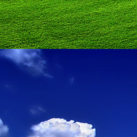
személyesen. El
drgmwo@gmail
személyesen a
20
címen tudjátok 
Kérelmeteket csa
amennyiben
min
ovi bejárata a Ke
nyíló "Kenderesi
Szeretettel várju
Elérhetőségek