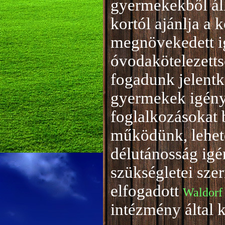
gyermekekből áll
kortól ajánlja a 
megnövekedett i
óvodakötelezetts
fogadunk jelentke
gyermekek igény
foglalkozásokat 
működünk, lehető
délutánosság igé
szükségletei sze
elfogadott
Waldorf
intézmény által 