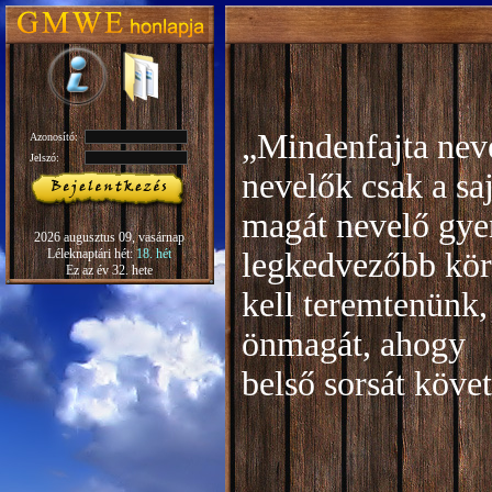
„Mindenfajta neve
Azonosító:
Jelszó:
nevelők csak a sa
magát nevelő gye
2026 augusztus 09, vasárnap
Léleknaptári hét:
18. hét
legkedvezőbb kör
Ez az év 32. hete
kell teremtenünk,
önmagát, ahogy
b
első sorsát köve
Rudo