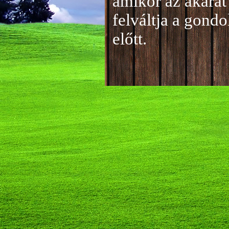
amikor az akarat 
felváltja a gond
előtt.
Jelentkezés a 20
A jelentkezéseke
folyamatosan tud
benyújtása a
je
len
történik mind el