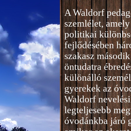
A Waldorf pedag
szemlélet, amely 
politikai különb
fejlődésében hár
szakasz második 
öntudatra ébredé
különálló személ
gyerekek az óvod
Waldorf nevelési
legteljesebb meg
óvodánkba járó 