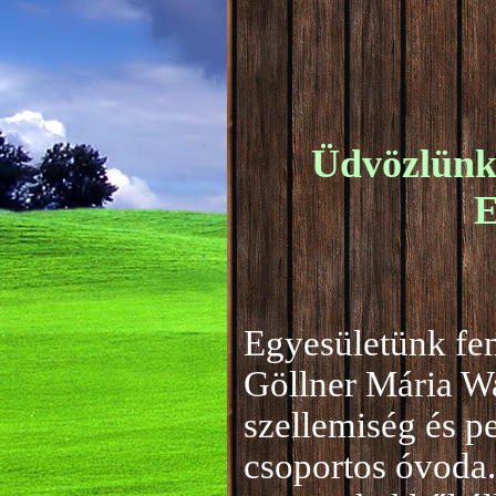
Üdvözlünk 
E
Egyesületünk fen
Göllner Mária W
szellemiség és 
csoportos óvoda.