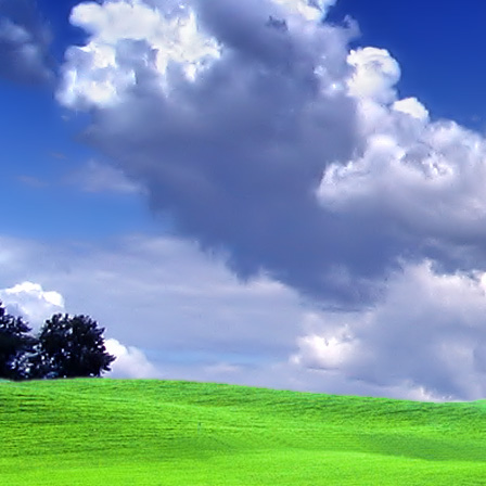
Dr. Göllner Mári
2081 Piliscsaba, B
e-mail: drgmwo
telefonszám: +3
Dr. Göllner Mári
2081 Piliscsaba, B
e-mail: vezetos
telefonszám: +3
adószám: 191757
bankszámlaszám: