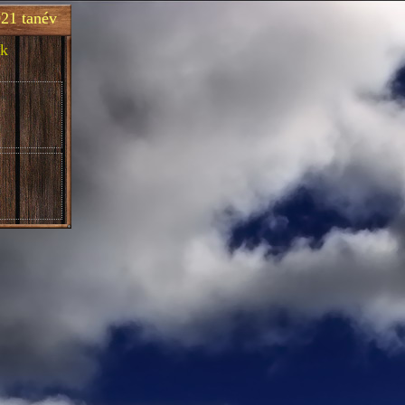
21 tanév
k