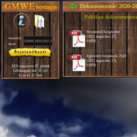
Dokumentumtár: 2020-20
Publikus dokumentumo
Beszámóló Kiegészítés
(2021 augusztus 27)
Azonosító:
0.0PB
Jelszó:
Egyesületi beszámoló 2020
(2021 augusztus 23)
0.0PB
2026 augusztus 07, péntek
Léleknaptári hét:
18. hét
Ez az év 32. hete