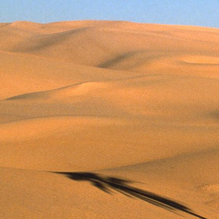
Dr. Göllner Mári
2081 Piliscsaba, B
e-mail: drgmwo
telefonszám: +3
Dr. Göllner Mári
2081 Piliscsaba, B
e-mail: vezetos
telefonszám: +3
adószám: 191757
bankszámlaszám: