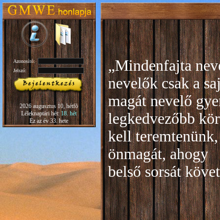
„Mindenfajta neve
Azonosító:
Jelszó:
nevelők csak a sa
magát nevelő gye
2026 augusztus 10, hétfõ
Léleknaptári hét:
18. hét
legkedvezőbb kör
Ez az év 33. hete
kell teremtenünk,
önmagát, ahogy
b
első sorsát köve
Rudo