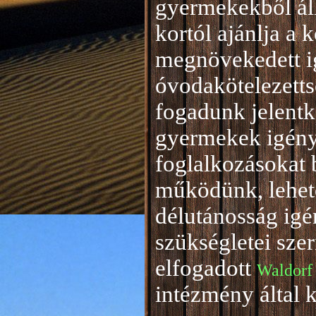
gyermekekből áll
kortól ajánlja a 
megnövekedett i
óvodakötelezetts
fogadunk jelentke
gyermekek igény
foglalkozásokat 
működünk, lehető
délutánosság igé
szükségletei sze
elfogadott
Waldorf
intézmény által 