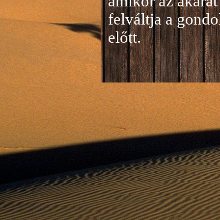
amikor az akarat 
felváltja a gond
előtt.
Jelentkezés a 20
A jelentkezéseke
folyamatosan tud
benyújtása a
je
len
történik mind el