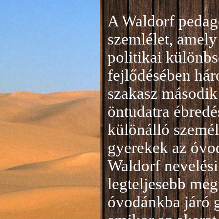
A Waldorf pedag
szemlélet, amely 
politikai különb
fejlődésében hár
szakasz második 
öntudatra ébredé
különálló személ
gyerekek az óvod
Waldorf nevelési
legteljesebb meg
óvodánkba járó 