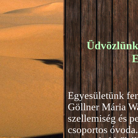
Üdvözlünk 
E
Egyesületünk fen
Göllner Mária W
szellemiség és 
csoportos óvoda.