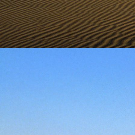
személyesen. El
drgmwo@gmail
személyesen a
20
címen tudjátok 
Kérelmeteket csa
amennyiben
min
ovi bejárata a Ke
nyíló "Kenderesi
Szeretettel várju
Elérhetőségek